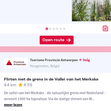
© To
Open route
Toerisme Provincie Antwerpen
Volg
Hoogstraten, België
Flirten met de grens in de Vallei van het Merkske
9.4 km
4.7
/5
De vallei van het Merkske - de natuurlijke grens met Nederland -
serveert 1900 ha topnatuur. Via de statige dreven van W
...
meer lezen