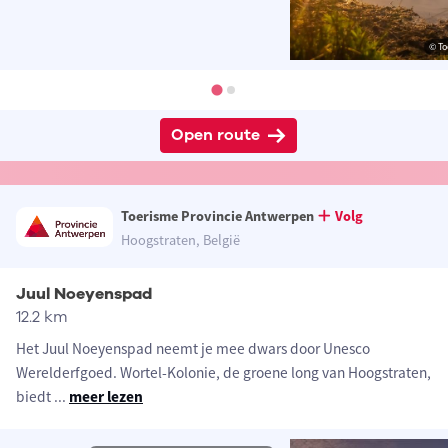
© To
Open route
Toerisme Provincie Antwerpen
Volg
Hoogstraten, België
Juul Noeyenspad
12.2 km
Het Juul Noeyenspad neemt je mee dwars door Unesco
Werelderfgoed. Wortel-Kolonie, de groene long van Hoogstraten,
biedt
...
meer lezen