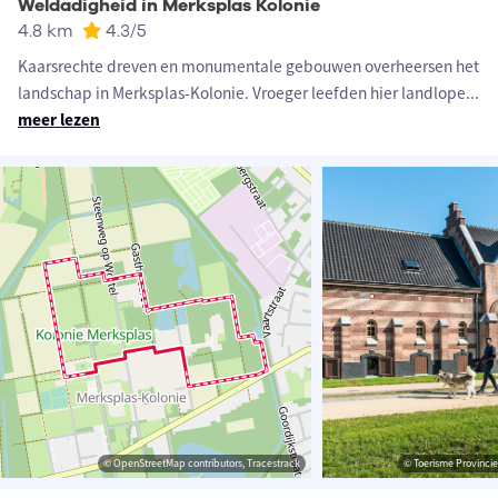
Weldadigheid in Merksplas Kolonie
4.8 km
4.3
/5
Kaarsrechte dreven en monumentale gebouwen overheersen het
landschap in Merksplas-Kolonie. Vroeger leefden hier landlope
...
meer lezen
© OpenStreetMap contributors, Tracestrack
© Toerisme Provinci