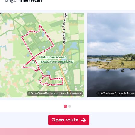
langs
...
meer lezen
© OpenStreetMap contributors, Tracestrack
© © Toerisme Provincie Antwer
Open route