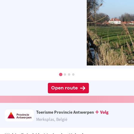
© To
Open route
Toerisme Provincie Antwerpen
Volg
Merksplas, België