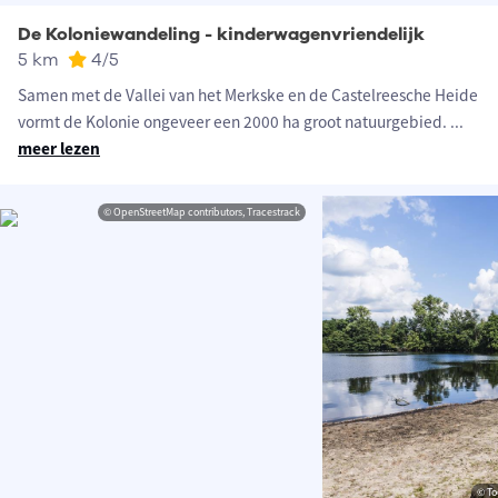
De Koloniewandeling - kinderwagenvriendelijk
5 km
4
/5
Samen met de Vallei van het Merkske en de Castelreesche Heide
vormt de Kolonie ongeveer een 2000 ha groot natuurgebied.
...
meer lezen
© OpenStreetMap contributors, Tracestrack
© To