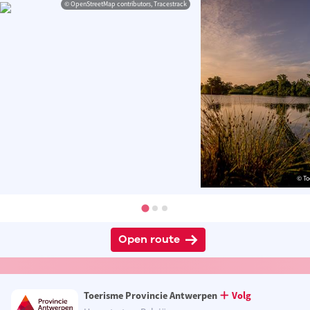
© OpenStreetMap contributors, Tracestrack
© To
Open route
Toerisme Provincie Antwerpen
Volg