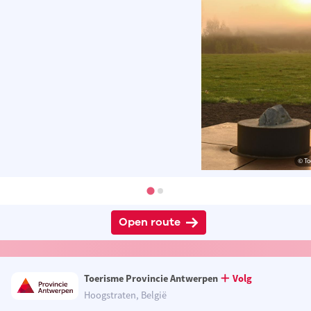
© To
Open route
Toerisme Provincie Antwerpen
Volg
Hoogstraten, België