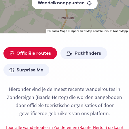
Wandelknooppunten
©
Stadia Maps
©
OpenStreetMap
contributors, ©
NodeMapp
Officiële routes
Pathfinders
Surprise Me
Hieronder vind je de meest recente wandelroutes in
Zondereigen (Baarle-Hertog) die worden aangeboden
door officiële toeristische organisaties of door
geverifieerde gebruikers van ons platform.
Toon alle wandelroutes in Zondereigen (Baarle-Hertog) op kaart