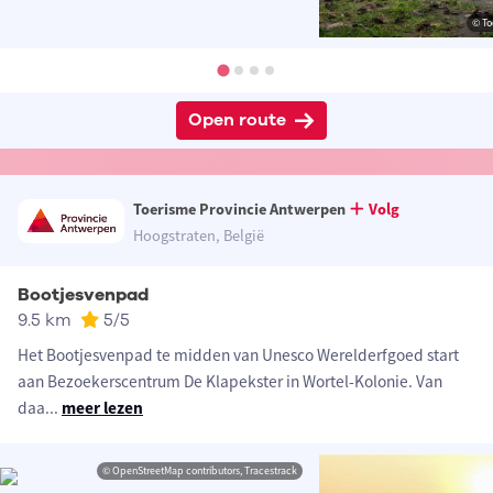
© To
Open route
Toerisme Provincie Antwerpen
Volg
Hoogstraten, België
Bootjesvenpad
9.5 km
5
/5
Het Bootjesvenpad te midden van Unesco Werelderfgoed start
aan Bezoekerscentrum De Klapekster in Wortel-Kolonie. Van
daa
...
meer lezen
© OpenStreetMap contributors, Tracestrack