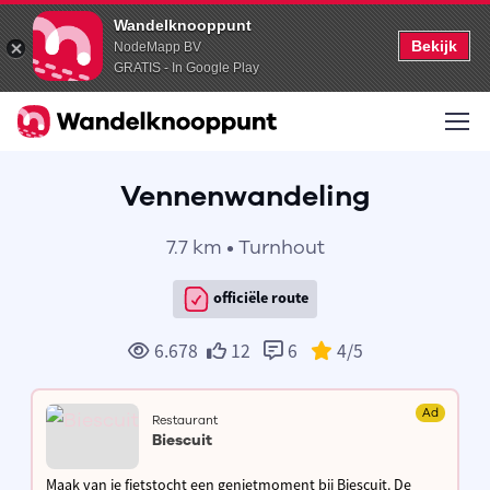
Wandelknooppunt
Bekijk
NodeMapp BV
GRATIS - In Google Play
Vennenwandeling
7.7 km • Turnhout
officiële route
6.678
12
6
4
/5
Ad
Restaurant
Biescuit
Maak van je fietstocht een genietmoment bij Biescuit. De