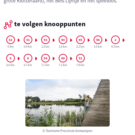
grote Klotteraard), het Bels Lijntje en het speelbos.
te volgen knooppunten
0 km
0.4 km
1.2 km
1.6 km
2.2 km
3.5 km
4.3 km
6.6 km
6.7 km
7.1 km
7.2 km
7.4 km
© Toerisme Provincie Antwerpen