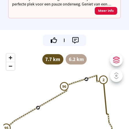
perfecte plek voor een pauze onderweg. Geniet van een
kleine lunch, een gebakje of een ijsje. Hydrateren kan je hier
Meer info
ook als de beste.
7.7 km
6.2 km
2
96
95