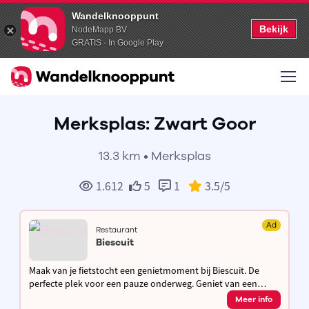
Wandelknooppunt
Bekijk
NodeMapp BV
GRATIS - In Google Play
Merksplas: Zwart Goor
13.3 km • Merksplas
1.612
5
1
3.5
/5
Ad
Restaurant
Biescuit
Maak van je fietstocht een genietmoment bij Biescuit. De
perfecte plek voor een pauze onderweg. Geniet van een
kleine lunch, een gebakje of een ijsje. Hydrateren kan je hier
Meer info