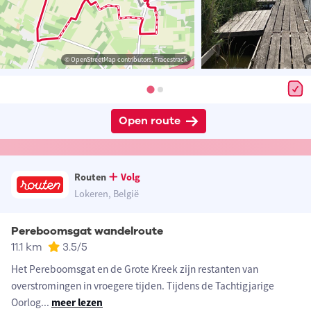
© OpenStreetMap contributors, Tracestrack
Open route
Routen
Volg
Lokeren, België
Pereboomsgat wandelroute
11.1 km
3.5
/5
Het Pereboomsgat en de Grote Kreek zijn restanten van
overstromingen in vroegere tijden. Tijdens de Tachtigjarige
Oorlog
...
meer lezen