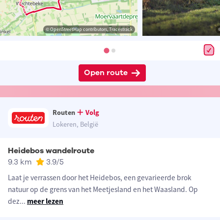
© OpenStreetMap contributors, Tracestrack
Open route
Routen
Volg
Lokeren, België
Heidebos wandelroute
9.3 km
3.9
/5
Laat je verrassen door het Heidebos, een gevarieerde brok
natuur op de grens van het Meetjesland en het Waasland. Op
dez
...
meer lezen