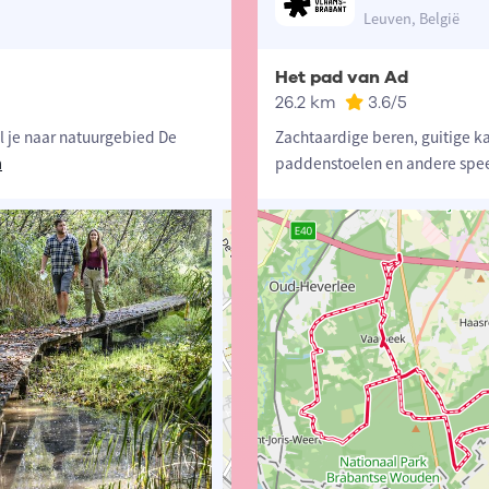
Leuven, België
Het pad van Ad
26.2 km
3.6
/5
l je naar natuurgebied De
Zachtaardige beren, guitige 
n
paddenstoelen en andere spe