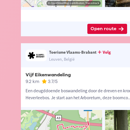
ander Loeckx
© Lander Loeckx
© OpenStreetMap contributors, Tracestrack
© OpenStreetMap contributors, Tracestrack
Open route
Toerisme Vlaams-Brabant
Volg
Leuven, België
Vijf Eikenwandeling
9.2 km
3.7
/5
Een deugddoende boswandeling door de dreven en kro
Heverleebos. Je start aan het Arboretum, deze boomco
.