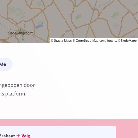
©
Stadia Maps
©
OpenStreetMap
contributors, ©
NodeMapp
 Me
aangeboden door
ns platform.
Brabant
Volg