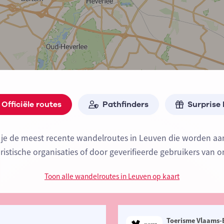
Officiële routes
Pathfinders
Surprise
 je de meest recente wandelroutes in Leuven die worden 
oeristische organisaties of door geverifieerde gebruikers van o
Toon alle wandelroutes in Leuven op kaart
Toerisme Vlaams-