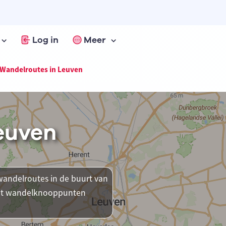
Log in
Meer
Wandelroutes in Leuven
euven
andelroutes in de buurt van
ment wandelknooppunten