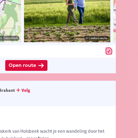
estrack
s, Tracestrack
© Lander Loeckx
© Lander Loeckx
© Op
Open route
Brabant
Volg
uskerk van Holsbeek wacht je een wandeling door het