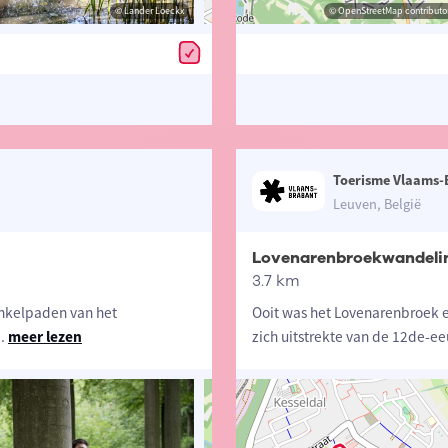
© Lander Loeckx
© Lander Loeckx
© OpenStreetMap contributors, Trac
© OpenStreetMap contributor
Toerisme Vlaams-
Leuven, België
Lovenarenbroekwandeli
3.7 km
nkelpaden van het
Ooit was het Lovenarenbroek ee
..
meer lezen
zich uitstrekte van de 12de-e