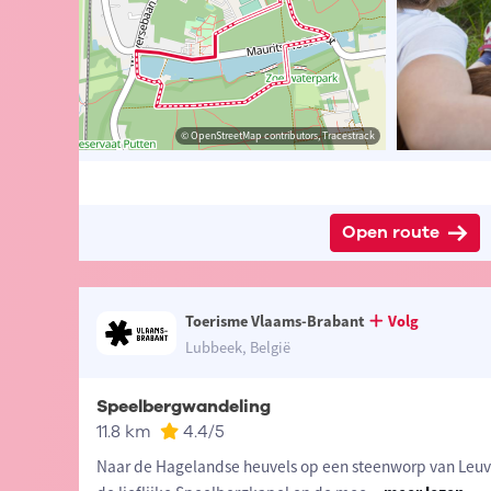
ander Loeckx
© Lander Loeckx
© OpenStreetMap contributors, Tracestrack
© OpenStreetMap contributors, Tracestrack
Open route
Toerisme Vlaams-Brabant
Volg
Lubbeek, België
Speelbergwandeling
11.8 km
4.4
/5
Naar de Hagelandse heuvels op een steenworp van Leuve