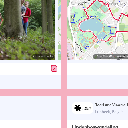
© Lander Loeckx
© Lander Loeckx
© OpenStreetMap contributors, Trac
© OpenStreetMap contributor
Toerisme Vlaams-
Lubbeek, België
Lindenboswandeling