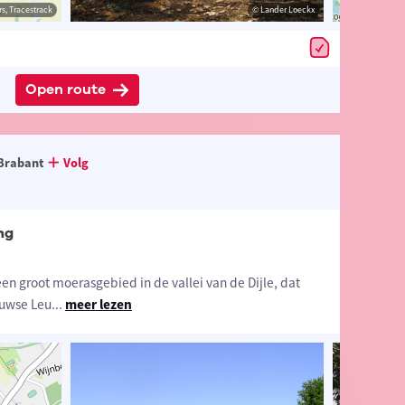
estrack
s, Tracestrack
© Lander Loeckx
© Lander Loeckx
© Op
Open route
Brabant
Volg
ng
n groot moerasgebied in de vallei van de Dijle, dat
euwse Leu
...
meer lezen