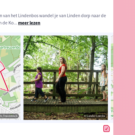
n van het Lindenbos wandel je van Linden dorp naar de
n de Ko
...
meer lezen
uteur)
s, Tracestrack
© wandelknooppunt.be - Herlinde Raymakers (Auteur)
© Lander Loeckx
© wandelknoopp