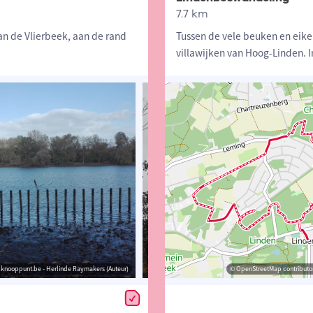
7.7 km
an de Vlierbeek, aan de rand
Tussen de vele beuken en eike
villawijken van Hoog-Linden. I
knooppunt.be - Herlinde Raymakers (Auteur)
© Lander Loeckx
© wandelknooppunt.be - Herlinde Raymakers (A
© OpenStreetMap contributor