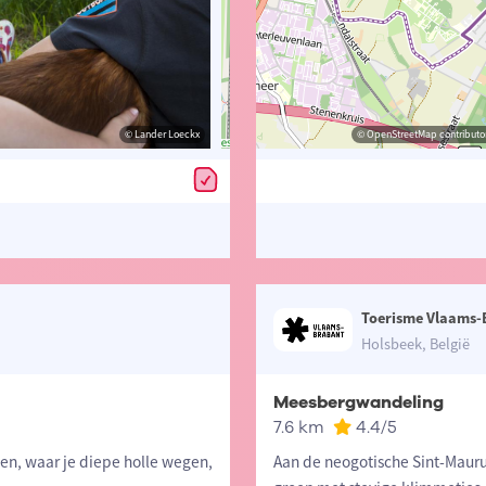
© Lander Loeckx
© Lander Loeckx
© OpenStreetMap contributors, Trac
© OpenStreetMap contributor
Toerisme Vlaams-
Holsbeek, België
Meesbergwandeling
7.6 km
4.4
/5
n, waar je diepe holle wegen,
Aan de neogotische Sint-Maur