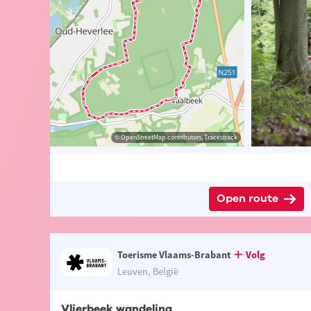
ibutors, Tracestrack
ander Loeckx
© OpenStreetMap contributors, Tracestrack
© Hans De Greef
Open route
Toerisme Vlaams-Brabant
Volg
Leuven, België
Vlierbeek wandeling