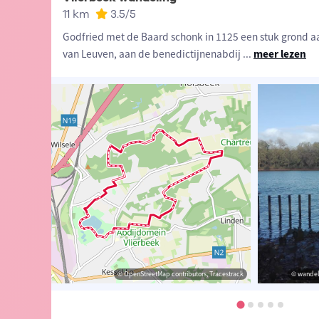
11 km
3.5
/5
Godfried met de Baard schonk in 1125 een stuk grond a
van Leuven, aan de benedictijnenabdij
...
meer lezen
ers (Auteur)
© Lander Loeckx
© OpenStreetMap contributors, Tracestrack
© OpenStreetMap contributors, Tracestrack
© wandel