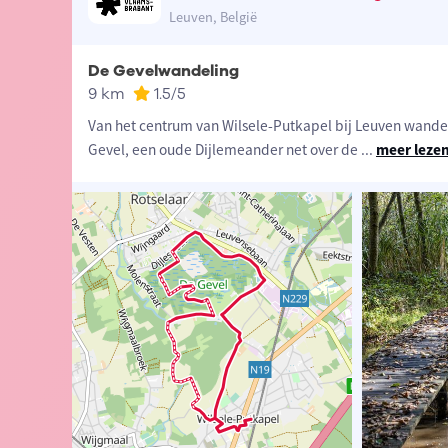
Leuven, België
De Gevelwandeling
9 km
1.5
/5
Van het centrum van Wilsele-Putkapel bij Leuven wande
Gevel, een oude Dijlemeander net over de
...
meer leze