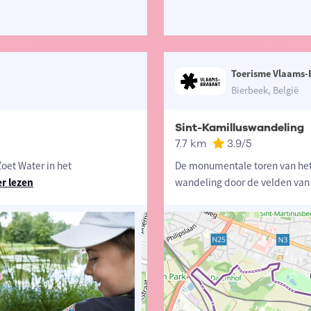
Toerisme Vlaams-
Bierbeek, België
Sint-Kamilluswandeling
7.7 km
3.9
/5
Zoet Water in het
De monumentale toren van het 
r lezen
wandeling door de velden van