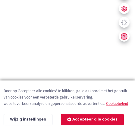
Door op 'Accepteer alle cookies' te klikken, ga je akkoord met het gebruik
van cookies voor een verbeterde gebruikerservaring,
websiteverkeersanalyse en gepersonaliseerde advertenties.
Cookiebeleid
Wijzig instellingen
Accepteer alle cookies
200 m
©
OpenStreetMap
contributors,
Tracestrack