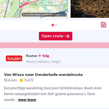
© OpenStreetMap contributors, Tracestrack
Open route
Routen
Volg
Wieze (Lebbeke), België
Van Wieze naar Denderbelle wandelroute
16.4 km
3.4
/5
Een prachtige wandeling door pure Scheldenatuur, dwars door
kleine natuurgebieden met 360° groene panorama's. Deze
wande
...
meer lezen