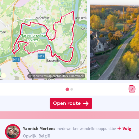
© OpenStreetMap contributors, Tracestrack
Open route
Yannick Mertens
Volg
medewerker wandelknooppunt.be
Opwijk, België