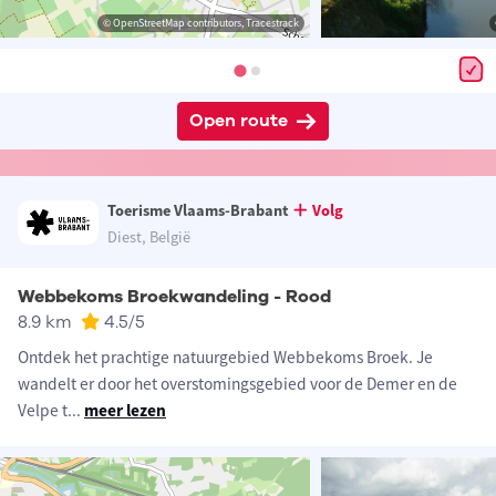
© OpenStreetMap contributors, Tracestrack
Open route
Toerisme Vlaams-Brabant
Volg
Diest, België
Webbekoms Broekwandeling - Rood
8.9 km
4.5
/5
Ontdek het prachtige natuurgebied Webbekoms Broek. Je
wandelt er door het overstomingsgebied voor de Demer en de
Velpe t
...
meer lezen