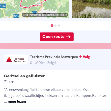
© OpenStreetMap contributors, Tracestrack
Open route
Toerisme Provincie Antwerpen
Volg
O.L.V Olen, België
Geritsel en gefluister
7.1 km
"Al eeuwenlang fluisteren we elkaar verhalen toe. Over
(bij)geloof, dwaallichtjes, heksen en rituelen. Kempens Karakter
...
meer lezen