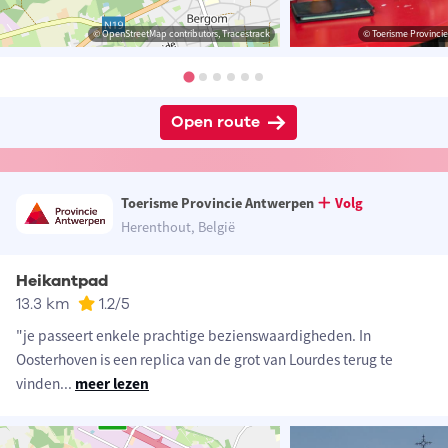
© OpenStreetMap contributors, Tracestrack
© Toerisme Provinci
Open route
Toerisme Provincie Antwerpen
Volg
Herenthout, België
Heikantpad
13.3 km
1.2
/5
"je passeert enkele prachtige bezienswaardigheden. In
Oosterhoven is een replica van de grot van Lourdes terug te
vinden
...
meer lezen