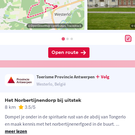
© OpenStreetMap contributors, Tracestrack
© 
Open route
Toerisme Provincie Antwerpen
Volg
Westerlo, België
Het Norbertijnendorp bij uitstek
8 km
3.5
/5
Dompel je onder in de spirituele rust van de abdij van Tongerlo
en maak kennis met het norbertijnenerfgoed in de buurt.
...
meer lezen