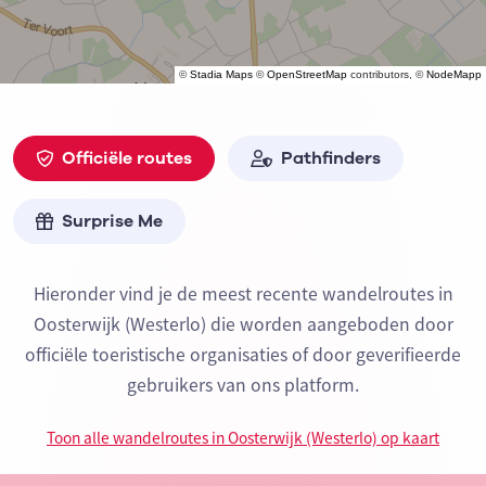
©
Stadia Maps
©
OpenStreetMap
contributors, ©
NodeMapp
Officiële routes
Pathfinders
Surprise Me
Hieronder vind je de meest recente wandelroutes in
Oosterwijk (Westerlo) die worden aangeboden door
officiële toeristische organisaties of door geverifieerde
gebruikers van ons platform.
Toon alle wandelroutes in Oosterwijk (Westerlo) op kaart