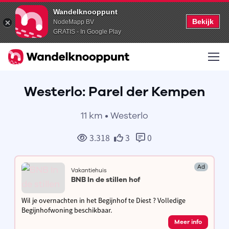
Wandelknooppunt
Bekijk
NodeMapp BV
GRATIS - In Google Play
Westerlo: Parel der Kempen
11 km • Westerlo
3.318
3
0
Ad
Vakantiehuis
BNB In de stillen hof
Wil je overnachten in het Begijnhof te Diest ? Volledige
Begijnhofwoning beschikbaar.
Meer info