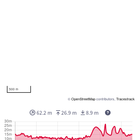
500 m
©
OpenStreetMap
contributors,
Tracestrack
62.2 m
26.9 m
8.9 m