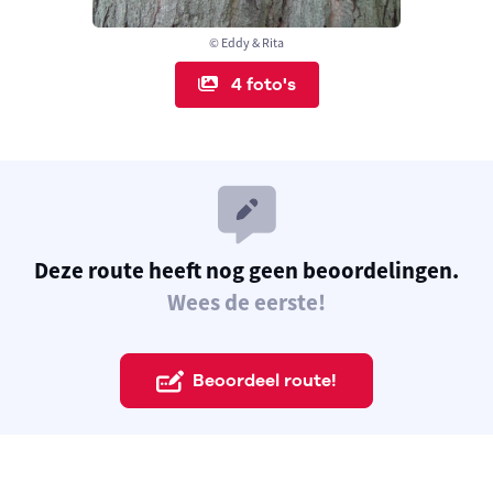
© Eddy & Rita
4 foto's
Deze route heeft nog geen beoordelingen.
Wees de eerste!
Beoordeel route!