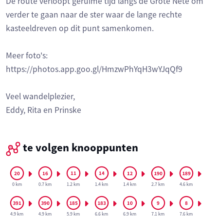
De route verloopt geruime tijd langs de Grote Nete om
verder te gaan naar de ster waar de lange rechte
kasteeldreven op dit punt samenkomen.
Meer foto's:
https://photos.app.goo.gl/HmzwPhYqH3wYJqQf9
Veel wandelplezier,
Eddy, Rita en Prinske
te volgen knooppunten
0 km
0.7 km
1.2 km
1.4 km
1.4 km
2.7 km
4.6 km
4.9 km
4.9 km
5.9 km
6.6 km
6.9 km
7.1 km
7.6 km