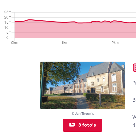
P
B
© Jan Theunis
V
3 foto's
d