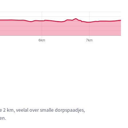
 geven respectievelijk het aantal te stijgen meters, het hoo
e 2 km, veelal over smalle dorpspaadjes,
en.