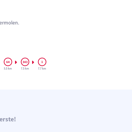
dermolen.
5.5 km
7.5 km
7.7 km
erste!