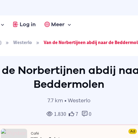
Log in
Meer
)
Westerlo
Van de Norbertijnen abdij naar de Beddermo
de Norbertijnen abdij na
Beddermolen
7.7 km • Westerlo
1.830
7
0
Ad
Café