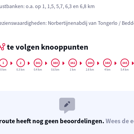
ustbanken: o.a. op 1, 1,5, 5,7, 6,3 en 6,8 km
ezienswaardigheden: Norbertijnenabdij van Tongerlo / Bed
te volgen knooppunten
0 km
0.3 km
0.4 km
0.6 km
1 km
2.8 km
4 km
5.4 km
route heeft nog geen beoordelingen.
Wees de e