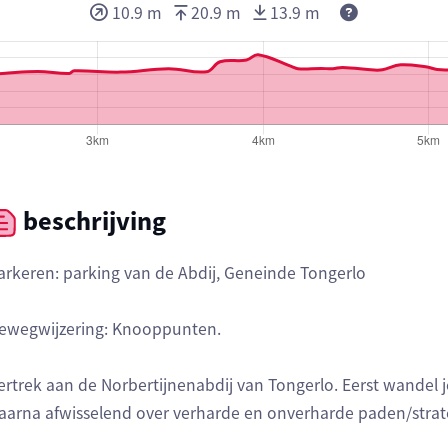
Deze waarden
10.9 m
20.9 m
13.9 m
beschrijving
arkeren: parking van de Abdij, Geneinde Tongerlo
ewegwijzering: Knooppunten.
ertrek aan de Norbertijnenabdij van Tongerlo. Eerst wandel j
aarna afwisselend over verharde en onverharde paden/strat