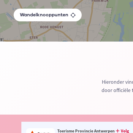
Wandelknooppunten
Hieronder vi
door officiële
Toerisme Provincie Antwerpen
Volg