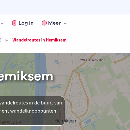
Log in
Meer
)
Wandelroutes in Hemiksem
Hemiksem
andelroutes in de buurt van
moment wandelknooppunten