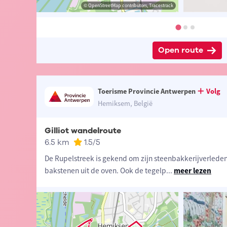
ibutors, Tracestrack
ine Denissen
© OpenStreetMap contributors, Tracestrack
© Sabine Denissen
Open route
Toerisme Provincie Antwerpen
Volg
Hemiksem, België
Gilliot wandelroute
6.5 km
1.5
/5
De Rupelstreek is gekend om zijn steenbakkerijverleden
bakstenen uit de oven. Ook de tegelp
...
meer lezen