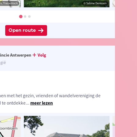
s, Tracestrack
nissen
© OpenStreetMap contributors, Tracestrack
© Sabine Denissen
Open route
incie Antwerpen
Volg
gië
en met het gezin, vrienden of wandelvereniging de
d te ontdekke
...
meer lezen