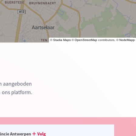
©
Stadia Maps
©
OpenStreetMap
contributors, ©
NodeMapp
en aangeboden
n ons platform.
incie Antwerpen
Volg