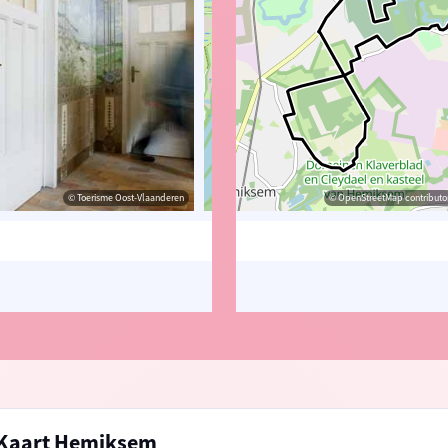
© Toerisme Oost-Vlaanderen
© Zuidrand
© OpenStreetMap contributors, Trac
© OpenStreetMap contributor
Kaart Hemiksem