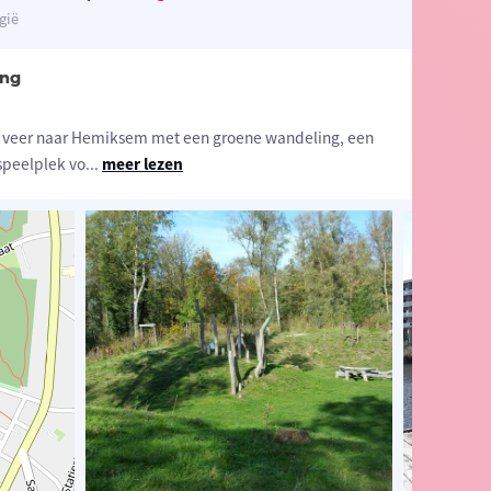
gië
ing
 veer naar Hemiksem met een groene wandeling, een
speelplek vo
...
meer lezen