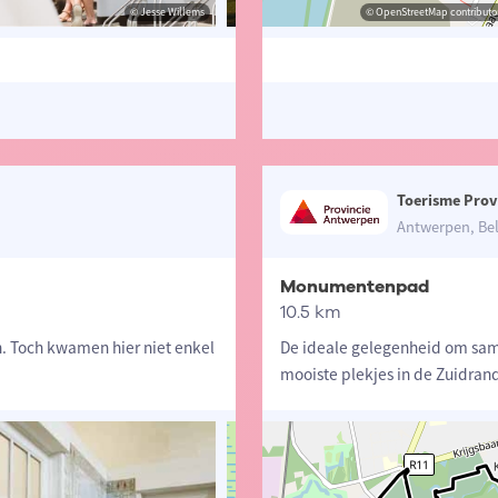
© Jesse Willems
© Sabine Denissen
© OpenStreetMap contributor
© Sabine De
Toerisme Prov
Antwerpen, Bel
Monumentenpad
10.5 km
. Toch kwamen hier niet enkel
De ideale gelegenheid om sam
mooiste plekjes in de Zuidran