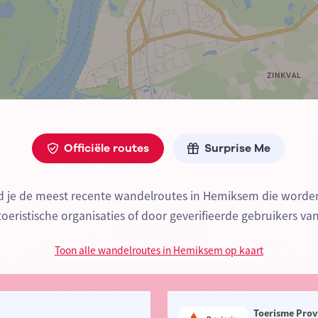
Officiële routes
Surprise Me
nd je de meest recente wandelroutes in Hemiksem die word
 toeristische organisaties of door geverifieerde gebruikers va
Toon alle wandelroutes in Hemiksem op kaart
Toerisme Prov