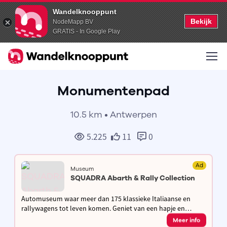
Wandelknooppunt
Bekijk
NodeMapp BV
GRATIS - In Google Play
Monumentenpad
10.5 km • Antwerpen
5.225
11
0
Ad
Museum
SQUADRA Abarth & Rally Collection
Automuseum waar meer dan 175 klassieke Italiaanse en
rallywagens tot leven komen. Geniet van een hapje en
drankje in het Carlo Caffè en neem een kijkje in de
Meer info