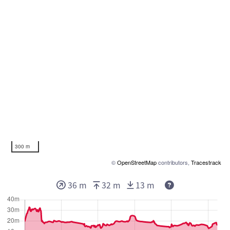
300 m
©
OpenStreetMap
contributors,
Tracestrack
36 m
32 m
13 m