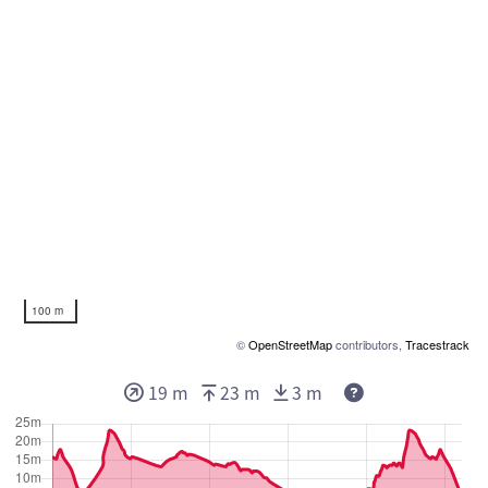
100 m
©
OpenStreetMap
contributors,
Tracestrack
19 m
23 m
3 m