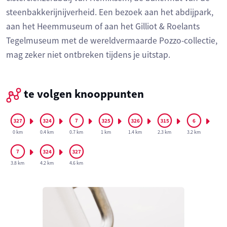
steenbakkerijnijverheid. Een bezoek aan het abdijpark,
aan het Heemmuseum of aan het Gilliot & Roelants
Tegelmuseum met de wereldvermaarde Pozzo-collectie,
mag zeker niet ontbreken tijdens je uitstap.
te volgen knooppunten
0 km
0.4 km
0.7 km
1 km
1.4 km
2.3 km
3.2 km
3.8 km
4.2 km
4.6 km