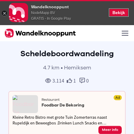
Wandelknooppunt
Bekijk
NodeMapp BV
GRATIS - In Google Play
Scheldeboordwandeling
4.7 km • Hemiksem
3.114
1
0
Ad
Restaurant
Foodbar De Bekoring
Kleine Retro Bistro met grote Tuin Zomerterras naast
Rupeldijk en Beweegbos .Drinken Lunch Snacks en
Suggestiekaart
Meer info