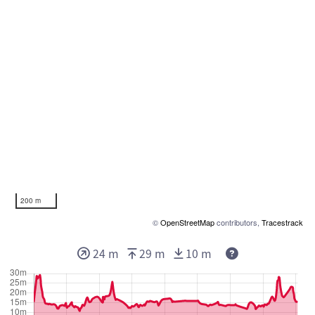
200 m
©
OpenStreetMap
contributors,
Tracestrack
24 m
29 m
10 m