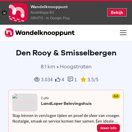
Wandelknooppunt
Bekijk
NodeMapp BV
GRATIS - In Google Play
Den Rooy & Smisselbergen
8.1 km • Hoogstraten
3.034
4
1
3.5
/5
Ad
Café
LandLoper Belevingshuis
Stap binnen in vervlogen tijden en proef de sfeer van vroeger.
Nostalgie, smaak en service komen hier samen. Een ideale
stopplaats om even te verpozen in ons tuinterras of binnen
Meer info