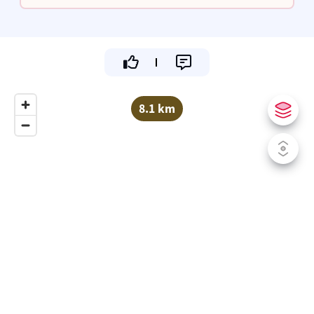
in een antiek cafétje
8.1 km