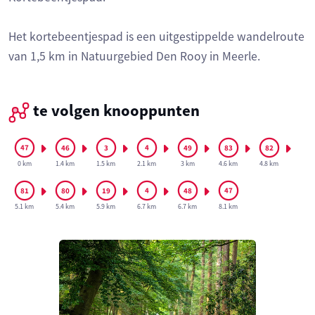
Het kortebeentjespad is een uitgestippelde wandelroute
van 1,5 km in Natuurgebied Den Rooy in Meerle.
te volgen knooppunten
0 km
1.4 km
1.5 km
2.1 km
3 km
4.6 km
4.8 km
5.1 km
5.4 km
5.9 km
6.7 km
6.7 km
8.1 km