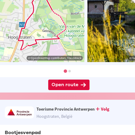
© OpenStreetMap contributors, Tracestrack
© To
Open route
Toerisme Provincie Antwerpen
Volg
Hoogstraten, België
Bootjesvenpad