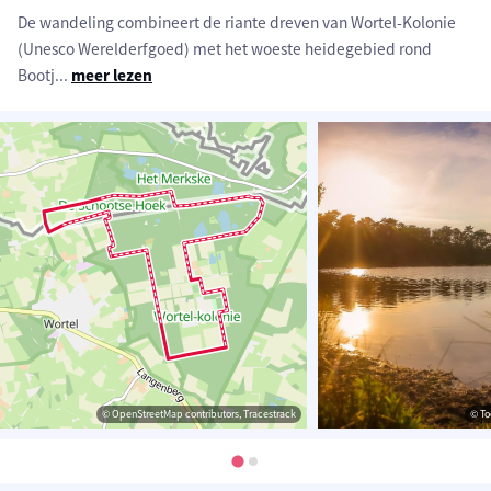
De wandeling combineert de riante dreven van Wortel-Kolonie
(Unesco Werelderfgoed) met het woeste heidegebied rond
Bootj
...
meer lezen
© OpenStreetMap contributors, Tracestrack
© To