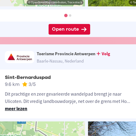
© OpenStreetMap contributors, Tracestrack
© To
Open route
Toerisme Provincie Antwerpen
Volg
Baarle-Nassau, Nederland
Sint-Bernarduspad
9.6 km
3
/5
Dit prachtige en zeer gevarieerde wandelpad brengt je naar
Ulicoten. Dit vredig landbouwdorpje, net over de grens met Ho
...
meer lezen