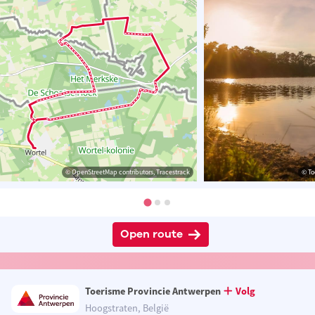
© OpenStreetMap contributors, Tracestrack
© To
Open route
Toerisme Provincie Antwerpen
Volg
Hoogstraten, België