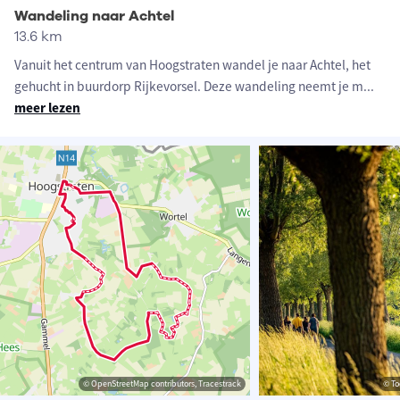
Wandeling naar Achtel
13.6 km
Vanuit het centrum van Hoogstraten wandel je naar Achtel, het
gehucht in buurdorp Rijkevorsel. Deze wandeling neemt je m
...
meer lezen
© OpenStreetMap contributors, Tracestrack
© To