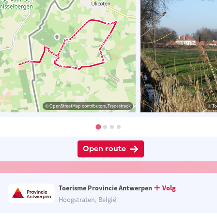
© OpenStreetMap contributors, Tracestrack
© To
Open route
Toerisme Provincie Antwerpen
Volg
Hoogstraten, België