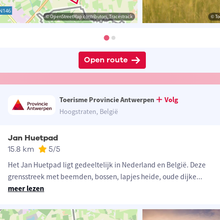
© OpenStreetMap contributors, Tracestrack
© To
Open route
Toerisme Provincie Antwerpen
Volg
Hoogstraten, België
Jan Huetpad
15.8 km
5
/5
Het Jan Huetpad ligt gedeeltelijk in Nederland en België. Deze
grensstreek met beemden, bossen, lapjes heide, oude dijke
...
meer lezen