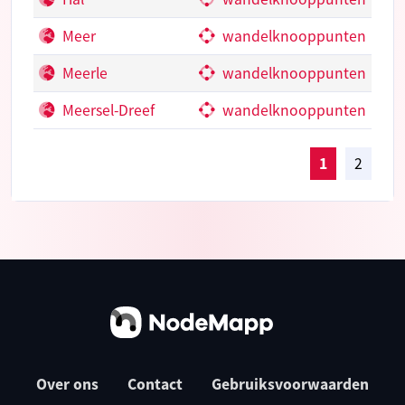
Meer
wandelknooppunten
Meerle
wandelknooppunten
Meersel-Dreef
wandelknooppunten
1
2
Over ons
Contact
Gebruiksvoorwaarden