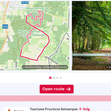
© OpenStreetMap contributors, Tracestrack
© To
Open route
Toerisme Provincie Antwerpen
Volg