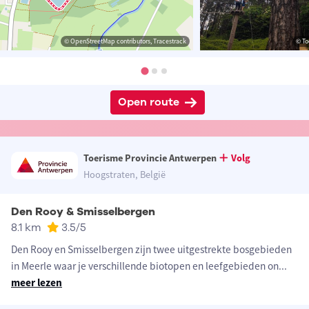
© OpenStreetMap contributors, Tracestrack
© To
Open route
Toerisme Provincie Antwerpen
Volg
Hoogstraten, België
Den Rooy & Smisselbergen
8.1 km
3.5
/5
Den Rooy en Smisselbergen zijn twee uitgestrekte bosgebieden
in Meerle waar je verschillende biotopen en leefgebieden on
...
meer lezen