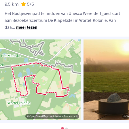
9.5 km
5
/5
Het Bootjesvenpad te midden van Unesco Werelderfgoed start
aan Bezoekerscentrum De Klapekster in Wortel-Kolonie. Van
daa
...
meer lezen
© OpenStreetMap contributors, Tracestrack
© To