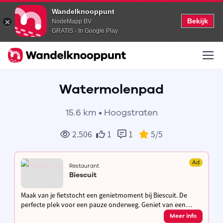
Wandelknooppunt
Bekijk
NodeMapp BV
GRATIS - In Google Play
Watermolenpad
15.6 km • Hoogstraten
2.506
1
1
5
/5
Ad
Restaurant
Biescuit
Maak van je fietstocht een genietmoment bij Biescuit. De
perfecte plek voor een pauze onderweg. Geniet van een
kleine lunch, een gebakje of een ijsje. Hydrateren kan je hier
Meer info