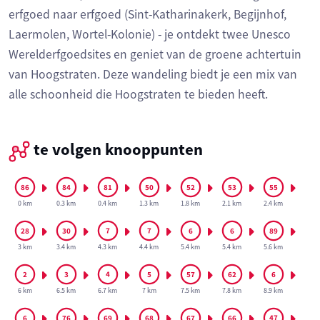
erfgoed naar erfgoed (Sint-Katharinakerk, Begijnhof,
Laermolen, Wortel-Kolonie) - je ontdekt twee Unesco
Werelderfgoedsites en geniet van de groene achtertuin
van Hoogstraten. Deze wandeling biedt je een mix van
alle schoonheid die Hoogstraten te bieden heeft.
te volgen knooppunten
0 km
0.3 km
0.4 km
1.3 km
1.8 km
2.1 km
2.4 km
3 km
3.4 km
4.3 km
4.4 km
5.4 km
5.4 km
5.6 km
6 km
6.5 km
6.7 km
7 km
7.5 km
7.8 km
8.9 km