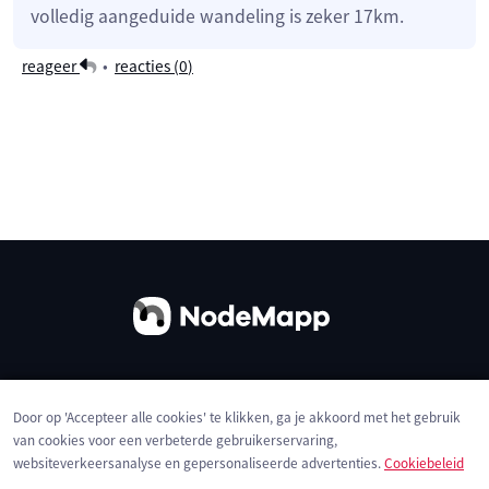
volledig aangeduide wandeling is zeker 17km.
reageer
•
reacties (
0
)
Over ons
Contact
Gebruiksvoorwaarden
Door op 'Accepteer alle cookies' te klikken, ga je akkoord met het gebruik
Privacybeleid
Cookies
van cookies voor een verbeterde gebruikerservaring,
websiteverkeersanalyse en gepersonaliseerde advertenties.
Cookiebeleid