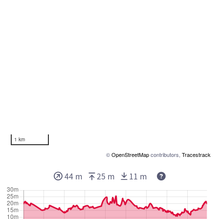
1 km
©
OpenStreetMap
contributors,
Tracestrack
44 m
25 m
11 m