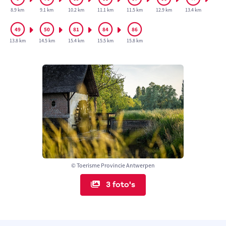
8.9 km
9.1 km
10.2 km
11.1 km
11.5 km
12.9 km
13.4 km
13.8 km
14.5 km
15.4 km
15.5 km
15.8 km
© Toerisme Provincie Antwerpen
3 foto's