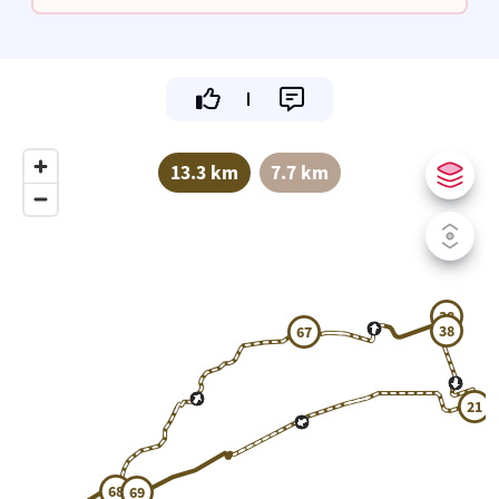
powerstart van jouw dag.
13.3 km
7.7 km
38
38
67
21
68
69