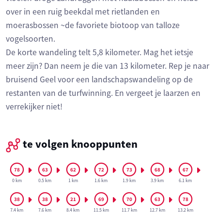
over in een ruig beekdal met rietlanden en
moerasbossen ~de favoriete biotoop van talloze
vogelsoorten.
De korte wandeling telt 5,8 kilometer. Mag het ietsje
meer zijn? Dan neem je die van 13 kilometer. Rep je naar
bruisend Geel voor een landschapswandeling op de
restanten van de turfwinning. En vergeet je laarzen en
verrekijker niet!
te volgen knooppunten
0 km
0.5 km
1 km
1.6 km
1.9 km
3.9 km
6.1 km
7.4 km
7.6 km
8.4 km
11.5 km
11.7 km
12.7 km
13.2 km