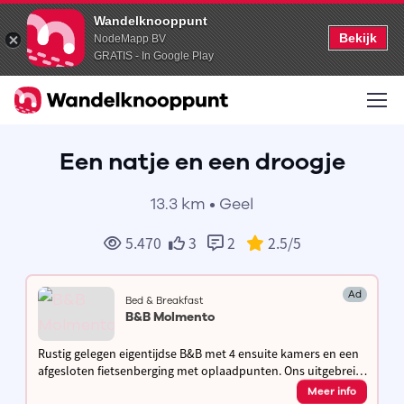
Wandelknooppunt
Bekijk
NodeMapp BV
GRATIS - In Google Play
Een natje en een droogje
13.3 km • Geel
5.470
3
2
2.5
/5
Ad
Bed & Breakfast
B&B Molmento
Rustig gelegen eigentijdse B&B met 4 ensuite kamers en een
afgesloten fietsenberging met oplaadpunten. Ons uitgebreid
huisgemaakt ontbijt met streekproducten garandeert een
Meer info