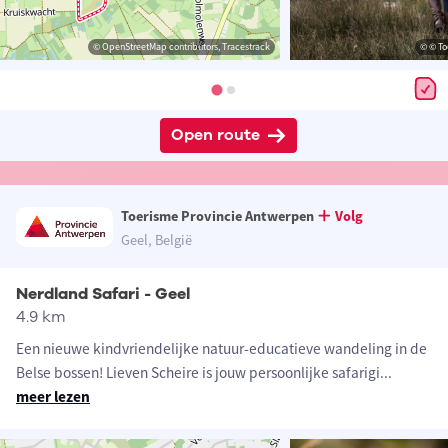
© OpenStreetMap contributors, Tracestrack
© © To
Open route
Toerisme Provincie Antwerpen
Volg
Geel, België
Nerdland Safari - Geel
4.9 km
Een nieuwe kindvriendelijke natuur-educatieve wandeling in de
Belse bossen! Lieven Scheire is jouw persoonlijke safarigi
...
meer lezen