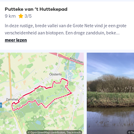
Putteke van ’t Huttekepad
9 km
3
/5
In deze rustige, brede vallei van de Grote Nete vind je een grote
verscheidenheid aan biotopen. Een droge zandduin, beke
...
meer lezen
© OpenStreetMap contributors, Tracestrack
© To