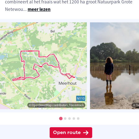
combineert al het fraais wat het 1200 ha groot Natuurpark Grote
Netewou
...
meer lezen
© OpenStreetMap contributors, Tracestrack
© To
Open route