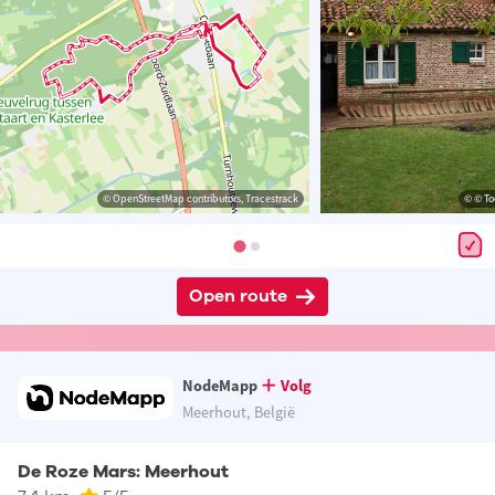
© OpenStreetMap contributors, Tracestrack
© © To
Open route
NodeMapp
Volg
Meerhout, België
De Roze Mars: Meerhout