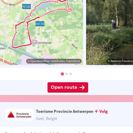
© OpenStreetMap contributors, Tracestrack
© Toerisme Provinci
Open route
Toerisme Provincie Antwerpen
Volg
Geel, België