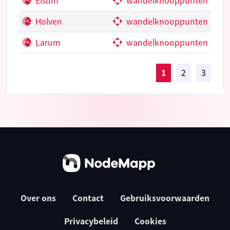
Elsum
wandelknooppunten
Holven
wandelknooppunten
Larum
wandelknooppunten
1
2
3
Over ons
Contact
Gebruiksvoorwaarden
Privacybeleid
Cookies