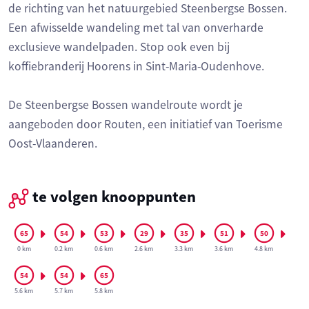
de richting van het natuurgebied Steenbergse Bossen.
Een afwisselde wandeling met tal van onverharde
exclusieve wandelpaden. Stop ook even bij
koffiebranderij Hoorens in Sint-Maria-Oudenhove.
De Steenbergse Bossen wandelroute wordt je
aangeboden door Routen, een initiatief van Toerisme
Oost-Vlaanderen.
te volgen knooppunten
0 km
0.2 km
0.6 km
2.6 km
3.3 km
3.6 km
4.8 km
5.6 km
5.7 km
5.8 km