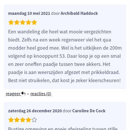
maandag 10 mei 2021
door
Archibald Haddock
Een wandeling die heel wat mooie vergezichten
biedt. Zelfs na een week regenweer viel het qua
modder heel goed mee. Wel is het uitkijken de 200m
volgend op knooppunt 53. Daar loop je op een smal
en zeer oneffen paadje tussen twee akkers. Het
paadje is aan weerszijden afgezet met prikkeldraad.
Best niet struikelen, dat kost je zeker kleerscheuren!
reageer
•
reacties (
0
)
zaterdag 26 december 2020
door
Caroline De Cock
Rustige omgeving en goeie afwisseling tussen stille