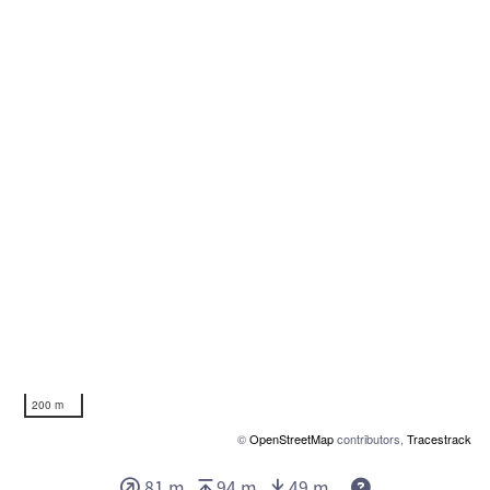
200 m
©
OpenStreetMap
contributors,
Tracestrack
Deze waarden g
81 m
94 m
49 m