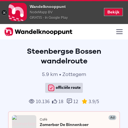
Wandelknooppunt
Bekijk
NodeMapp BV
GRATIS - In Google Play
Steenbergse Bossen
wandelroute
5.9 km • Zottegem
officiële route
10.136
18
12
3.9
/5
Ad
Café
Zomerbar De Binnenkoer