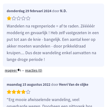
donderdag 29 februari 2024
door
N.D.
Wandelen na regenperiode = af te raden. Zééééér
modderig en gevaarlijk ! Heb zelf vastgezeten in een
put tot aan de knie - bangelijk. Een aantal keer op
akker moeten wandelen - door prikkeldraad
kruipen.... Dus deze wandeling enkel aanvatten na
lange droge periode !
reageer
•
reacties (
0
)
maandag 15 augustus 2022
door
Henri Van de slijke
"Erg mooie afwisselende wandeling, veel
onverharde wegen. Doorheen een pittoresk bos