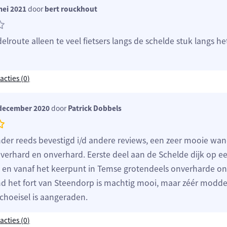
mei 2021
door
bert rouckhout
route alleen te veel fietsers langs de schelde stuk langs he
acties (
0
)
december 2020
door
Patrick Dobbels
nder reeds bevestigd i/d andere reviews, een zeer mooie wan
 verhard en onverhard. Eerste deel aan de Schelde dijk op 
en vanaf het keerpunt in Temse grotendeels onverharde o
nd het fort van Steendorp is machtig mooi, maar zéér modde
choeisel is aangeraden.
acties (
0
)