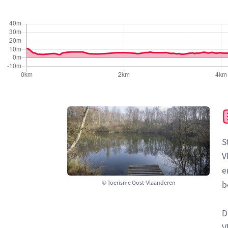
S
V
e
© Toerisme Oost-Vlaanderen
b
D
V