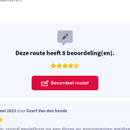
Deze route heeft 8 beoordeling(en).
Beoordeel route!
mei 2023
door
Geert Van den hende
e, vooral genietbaar op een droge en zonovergoten meidag