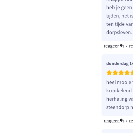
heb je geen
tijden, het 
ten tijde v
dorpsleven.
reageer
•
re
donderdag 14
heel mooie 
kronkelend j
herhaling va
steendorp m
reageer
•
re