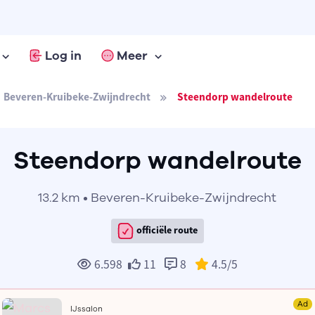
Log in
Meer
Beveren-Kruibeke-Zwijndrecht
Steendorp wandelroute
Steendorp wandelroute
13.2 km • Beveren-Kruibeke-Zwijndrecht
officiële route
6.598
11
8
4.5
/5
Ad
IJssalon