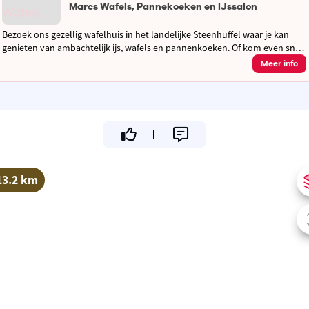
Marcs Wafels, Pannekoeken en IJssalon
Bezoek ons gezellig wafelhuis in het landelijke Steenhuffel waar je kan
genieten van ambachtelijk ijs, wafels en pannenkoeken. Of kom even snel
verfrissen met een ijsje aan ons take-away raam!
Meer info
13.2 km