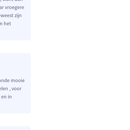
ar vroegere
eweest zijn
en het
lmonde mooie
elen , voor
 en in