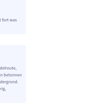
t fort was
delroute,
een betonnen
ndergrond.
rig,