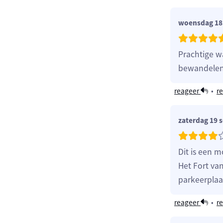
woensdag 18
Prachtige w
bewandelen
reageer
•
re
zaterdag 19 
Dit is een m
Het Fort van
parkeerplaat
reageer
•
re