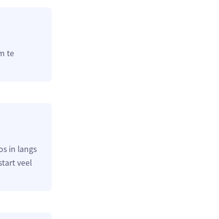
m te
os in langs
tart veel