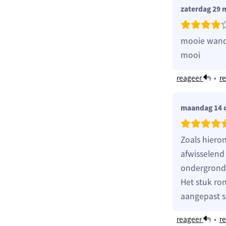
zaterdag 29 
mooie wandel
mooi
reageer
•
re
maandag 14 
Zoals hiero
afwisselend
ondergrond 
Het stuk ro
aangepast s
reageer
•
re