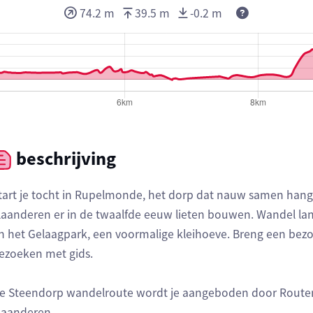
74.2 m
39.5 m
-0.2 m
beschrijving
tart je tocht in Rupelmonde, het dorp dat nauw samen hang
laanderen er in de twaalfde eeuw lieten bouwen. Wandel la
n het Gelaagpark, een voormalige kleihoeve. Breng een bezo
ezoeken met gids.
e Steendorp wandelroute wordt je aangeboden door Routen, 
laanderen.