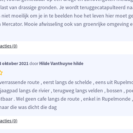
 last van drassige gronden. Je wordt teruggecatapulteerd na
is niet moeilijk om je in te beelden hoe het leven hier moet g
an Mercator. Mooie afwisseling ook van groenrijke omgeving 
acties (
0
)
 oktober 2021
door
Hilde Vanthuyne hilde
verrassende route , eerst langs de schelde , eens uit Rupe
aagpad langs de rivier , terugweg langs velden , bossen , po
tbaar . Wel geen cafe langs de route , enkel in Rupelmonde ,
aar die was dicht die dag
acties (
0
)