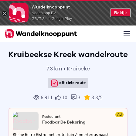
Wandelknooppunt
Bekijk
NodeMapp BV
GRATIS - In Google Play
Kruibeekse Kreek wandelroute
7.3 km • Kruibeke
officiële route
6.911
10
3
3.3
/5
Ad
Restaurant
Foodbar De Bekoring
Kleine Retro Bistro met grote Tuin Zomerterras naast