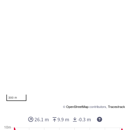
300 m
©
OpenStreetMap
contributors,
Tracestrack
26.1 m
9.9 m
-0.3 m