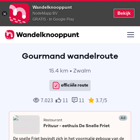
Wandelknooppunt
Bekijk
NodeMapp BV
GRATIS - In Google Play
Gourmand wandelroute
15.4 km • Zwalm
officiële route
7.023
11
11
3.7
/5
Ad
Restaurant
Frituur - eethuis De Snelle Friet
De snelle Friet bevindt zich in het voormalig gebouw van de