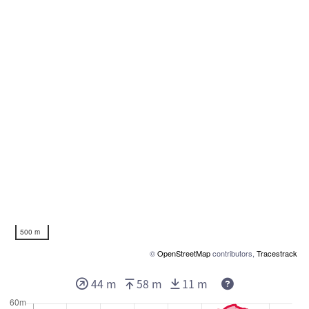
500 m
©
OpenStreetMap
contributors,
Tracestrack
Deze waarden g
44 m
58 m
11 m