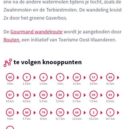
ene na de andere watermolen tijdens je tocht, zoals de
Zwalmmolen en de Terbiestmolen. De wandeling kruist
2x door het groene Gaverbos.
De
Gourmand wandelroute
wordt je aangeboden door
Routen
, een initiatief van Toerisme Oost-Vlaanderen.
te volgen knooppunten
0 km
1.3 km
1.5 km
2 km
3.2 km
3.5 km
4.1 km
4.5 km
4.8 km
5.3 km
5.9 km
6.7 km
7.5 km
8.9 km
9 km
9.7 km
10 km
11.7 km
13.6 km
14.2 km
14.7 km