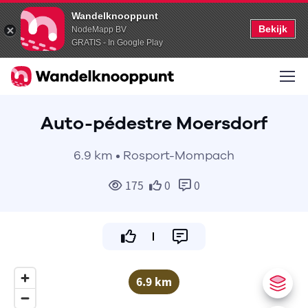
Wandelknooppunt
Bekijk
NodeMapp BV
GRATIS - In Google Play
Auto-pédestre Moersdorf
6.9 km • Rosport-Mompach
175
0
0
6.9 km