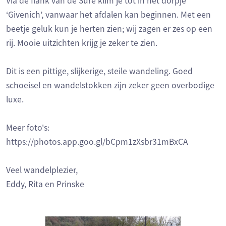
Via de flank van de Sûre klim je tot in het dorpje
‘Givenich’, vanwaar het afdalen kan beginnen. Met een
beetje geluk kun je herten zien; wij zagen er zes op een
rij. Mooie uitzichten krijg je zeker te zien.
Dit is een pittige, slijkerige, steile wandeling. Goed
schoeisel en wandelstokken zijn zeker geen overbodige
luxe.
Meer foto's:
https://photos.app.goo.gl/bCpm1zXsbr31mBxCA
Veel wandelplezier,
Eddy, Rita en Prinske