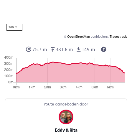
200 m
©
OpenStreetMap
contributors,
Tracestrack
75.7 m
331.6 m
149 m
route aangeboden door
Eddy & Rita