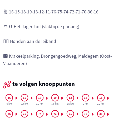
🔢 16-15-18-19-13-12-11-76-75-74-72-71-70-36-16
🍺🍴 Het Jagershof (vlakbij de parking)
🐕‍🦺 Honden aan de leiband
🅿️ Krakeelparking, Drongengoedweg, Maldegem (Oost-
Vlaanderen)
te volgen knooppunten
0 km
0.9 km
1.2 km
1.5 km
1.6 km
2 km
2.2 km