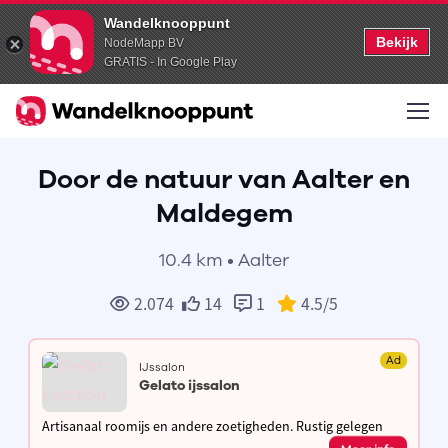
Wandelknooppunt
Bekijk
NodeMapp BV
GRATIS - In Google Play
Door de natuur van Aalter en
Maldegem
10.4 km • Aalter
2.074
14
1
4.5
/5
Ad
IJssalon
Gelato ijssalon
Artisanaal roomijs en andere zoetigheden. Rustig gelegen