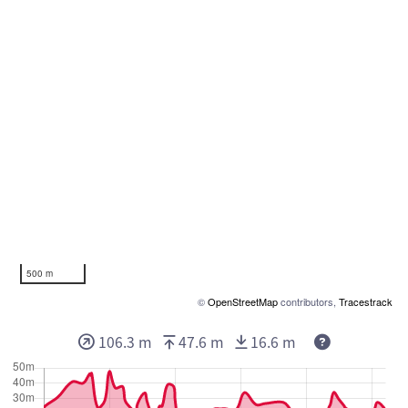
500 m
©
OpenStreetMap
contributors,
Tracestrack
106.3 m
47.6 m
16.6 m