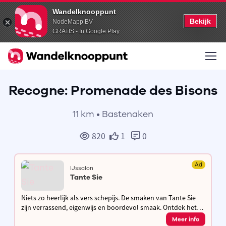
Wandelknooppunt
Bekijk
NodeMapp BV
GRATIS - In Google Play
Recogne: Promenade des Bisons
11 km • Bastenaken
820
1
0
Ad
IJssalon
Tante Sie
Niets zo heerlijk als vers schepijs. De smaken van Tante Sie
zijn verrassend, eigenwijs en boordevol smaak. Ontdek het
dagvers ijs in ons American diner style salon met grote tuin
Meer info