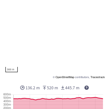
300 m
©
OpenStreetMap
contributors,
Tracestrack
136.2 m
520 m
445.7 m