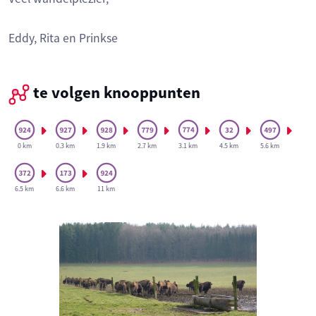
Eddy, Rita en Prinkse
te volgen knooppunten
0 km
0.3 km
1.9 km
2.7 km
3.1 km
4.5 km
5.6 km
6.5 km
6.6 km
11 km