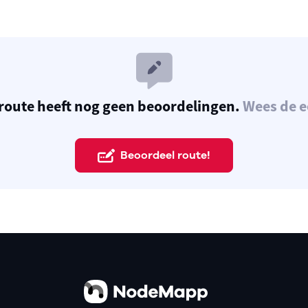
route heeft nog geen beoordelingen.
Wees de e
Beoordeel route!