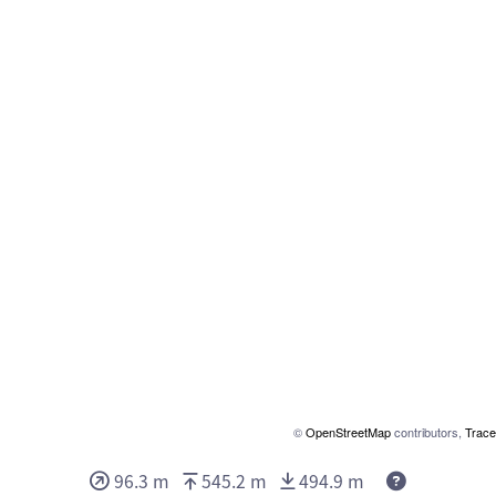
©
OpenStreetMap
contributors,
Trace
Deze waard
96.3 m
545.2 m
494.9 m