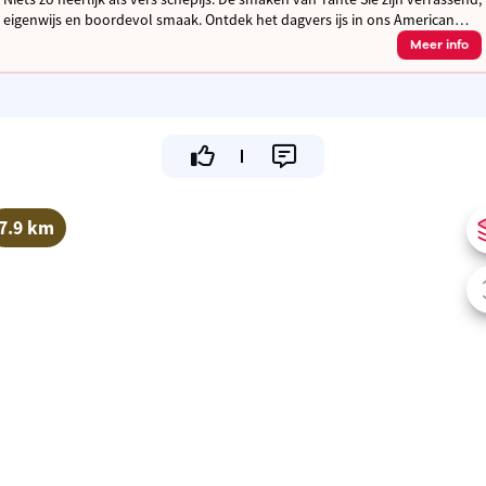
eigenwijs en boordevol smaak. Ontdek het dagvers ijs in ons American
diner style salon met grote tuin voor onze klanten.
Meer info
7.9 km