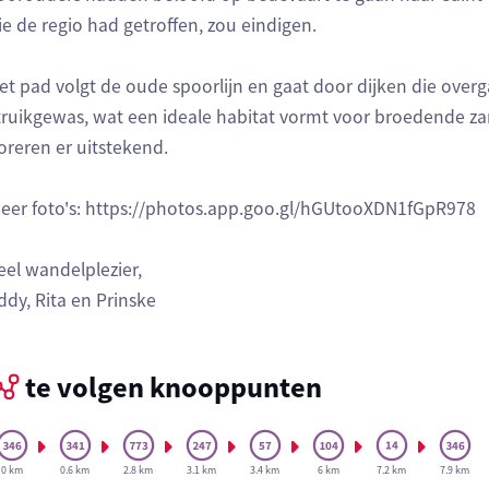
ie de regio had getroffen, zou eindigen.
et pad volgt de oude spoorlijn en gaat door dijken die over
truikgewas, wat een ideale habitat vormt voor broedende z
loreren er uitstekend.
eer foto's: https://photos.app.goo.gl/hGUtooXDN1fGpR978
eel wandelplezier,
ddy, Rita en Prinske
te volgen knooppunten
0 km
0.6 km
2.8 km
3.1 km
3.4 km
6 km
7.2 km
7.9 km