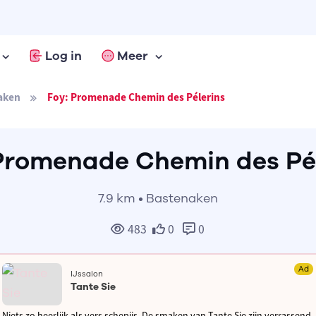
Log in
Meer
aken
Foy: Promenade Chemin des Pélerins
Promenade Chemin des Pé
7.9 km • Bastenaken
483
0
0
Ad
IJssalon
Tante Sie
Niets zo heerlijk als vers schepijs. De smaken van Tante Sie zijn verrassend,