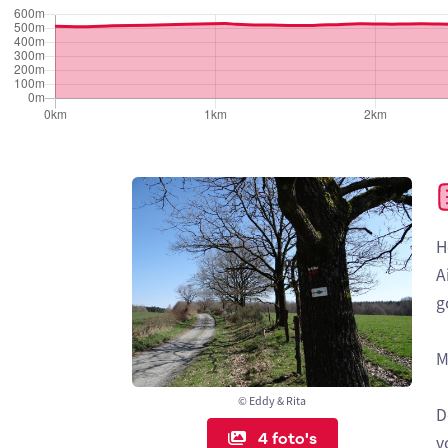
H
A
g
M
© Eddy & Rita
D
4 foto's
v