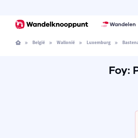
Wandelen
België
Wallonië
Luxemburg
Basten
Foy: 