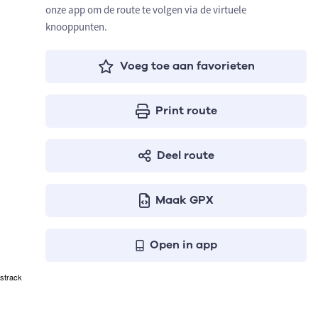
onze app om de route te volgen via de virtuele
knooppunten.
Voeg toe aan favorieten
Print route
Deel route
Maak GPX
Open in app
strack
en geven respectievelijk het aantal te stijgen meters, het h