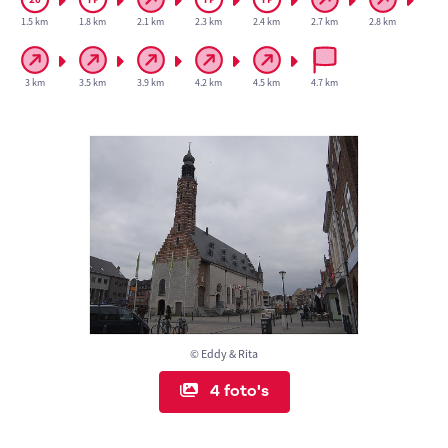
1.5 km
1.8 km
2.1 km
2.3 km
2.4 km
2.7 km
2.8 km
3 km
3.5 km
3.9 km
4.2 km
4.5 km
4.7 km
© Eddy & Rita
4 foto's