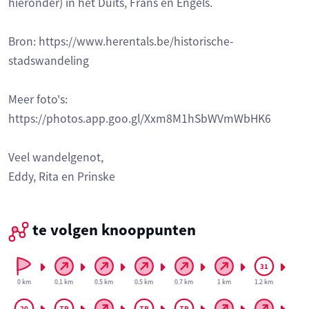
hieronder) in het Duits, Frans en Engels.
Bron: https://www.herentals.be/historische-
stadswandeling
Meer foto's:
https://photos.app.goo.gl/Xxm8M1hSbWVmWbHK6
Veel wandelgenot,
Eddy, Rita en Prinske
te volgen knooppunten
0 km
0.1 km
0.5 km
0.5 km
0.7 km
1 km
1.2 km