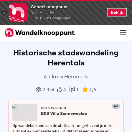
Wandelknooppunt
Bekijk
NodeMapp BV
GRATIS - In Google Play
Historische stadswandeling
Herentals
4.7 km • Herentals
2.054
4
1
4
/5
Ad
Bed & Breakfast
B&B Villa Zonneweelde
Op wandelafstand van de abdij van Tongerlo vind je deze
authentiek omhaagde villa uit 1947 met een zonnige en