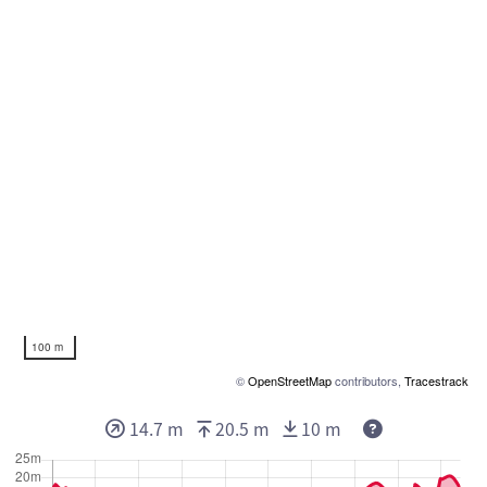
100 m
©
OpenStreetMap
contributors,
Tracestrack
14.7 m
20.5 m
10 m