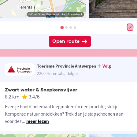
© OpenStreetMap contributors, Tracestrack
Open route
Toerisme Provincie Antwerpen
Volg
2200 Herentals, België
Zwart water & Snepkensvijver
8.2 km
3.4
/5
Even je hoofd helemaal leegmaken én een prachtig stukje
Kempense natuur ontdekken? Trek dan je stapschoenen aan
voor dez
...
meer lezen