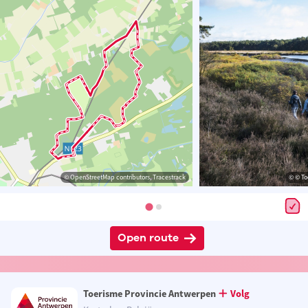
© OpenStreetMap contributors, Tracestrack
© © To
Open route
Toerisme Provincie Antwerpen
Volg