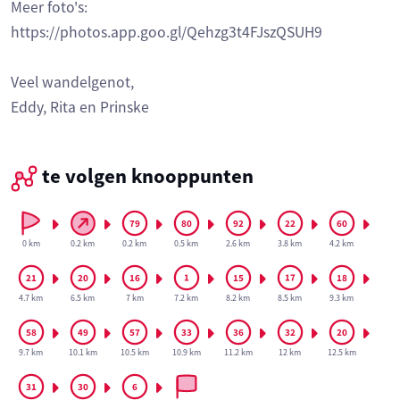
Meer foto's:
https://photos.app.goo.gl/Qehzg3t4FJszQSUH9
Veel wandelgenot,
Eddy, Rita en Prinske
te volgen knooppunten
0 km
0.2 km
0.2 km
0.5 km
2.6 km
3.8 km
4.2 km
4.7 km
6.5 km
7 km
7.2 km
8.2 km
8.5 km
9.3 km
9.7 km
10.1 km
10.5 km
10.9 km
11.2 km
12 km
12.5 km