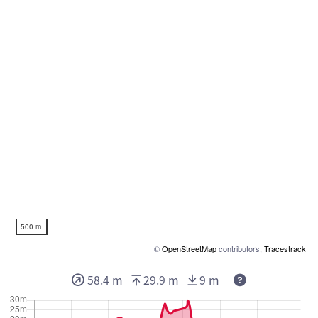
500 m
©
OpenStreetMap
contributors,
Tracestrack
58.4 m
29.9 m
9 m