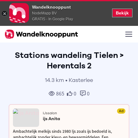
Wandelknooppunt
Bekijk
NodeMapp BV
GRATIS - In Google Play
Stations wandeling Tielen >
Herentals 2
14.3 km • Kasterlee
865
0
0
Ad
IJssalon
ijs Anita
Ambachtelijk melkijs sinds 1980 Ijs zoals ijs bedoeld is,
ambachtelijk zonder kleur- en bewaarmiddelen. Een