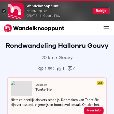
Wandelknooppunt
Bekijk
NodeMapp BV
GRATIS - In Google Play
Rondwandeling Hallonru Gouvy
20 km • Gouvy
1.892
1
0
Ad
IJssalon
Tante Sie
Niets zo heerlijk als vers schepijs. De smaken van Tante Sie
zijn verrassend, eigenwijs en boordevol smaak. Ontdek het
dagvers ijs in ons American diner style salon met grote tuin
Meer info