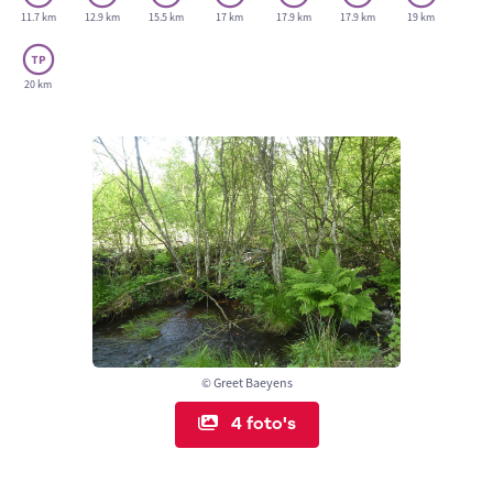
11.7 km
12.9 km
15.5 km
17 km
17.9 km
17.9 km
19 km
20 km
© Greet Baeyens
4 foto's