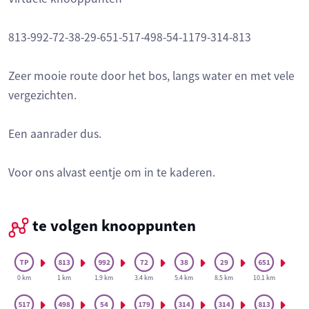
813-992-72-38-29-651-517-498-54-1179-314-813
Zeer mooie route door het bos, langs water en met vele
vergezichten.
Een aanrader dus.
Voor ons alvast eentje om in te kaderen.
te volgen knooppunten
0 km
1 km
1.9 km
3.4 km
5.4 km
8.5 km
10.1 km