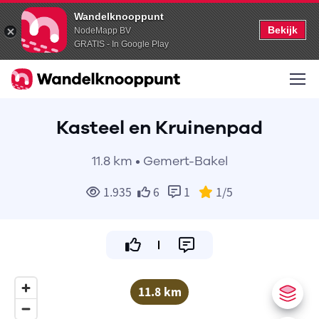
Wandelknooppunt
Bekijk
NodeMapp BV
GRATIS - In Google Play
Kasteel en Kruinenpad
11.8 km • Gemert-Bakel
1.935
6
1
1
/5
11.8 km