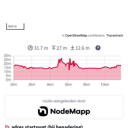
500 m
©
OpenStreetMap
contributors,
Tracestrack
31.7 m
27 m
12.6 m
route aangeboden door
adres startpunt (bij benadering)