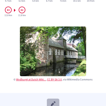
5.7 km
6.3 km
6.5 km
6.7 km
7.6 km
10.1 km
10.9 km
11.8 km
11.8 km
©
Wvdburgt at Dutch Wiki...
,
CC BY-SA 3.0
, via Wikimedia Commons