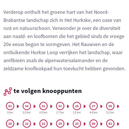
Verderop onthult het groene hart van het Noord-
Brabantse landschap zich in Het Hurkske, een oase van
rust en natuurschoon. Verwonder je over de diversiteit
aan naald- en loofbomen die het gebied sinds de vroege
20e eeuw begon te vormgeven. Het Rauwven en de
ontluikende Hurkse Loop verrijken het landschap, waar
amfibieën zoals de alpenwatersalamander en de
zeldzame knoflookpad hun toevlucht hebben gevonden.
te volgen knooppunten
0 km
0.5 km
0.9 km
1.7 km
3.5 km
4.8 km
5.2 km