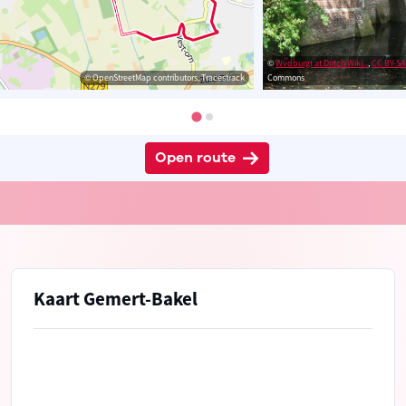
©
Wvdburgt at Dutch Wiki...
,
CC BY-SA
© OpenStreetMap contributors, Tracestrack
Commons
Open route
Kaart Gemert-Bakel