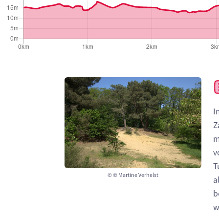
I
Z
m
v
T
© © Martine Verhelst
a
b
w