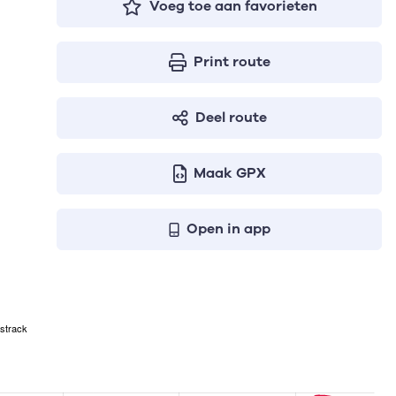
Voeg toe aan favorieten
Print route
Deel route
Maak GPX
Open in app
strack
geven respectievelijk het aantal te stijgen meters, het hoo