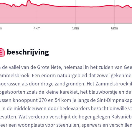
beschrijving
n de vallei van de Grote Nete, helemaal in het zuiden van Gee
ammelsbroek. Een enorm natuurgebied dat zowel gekenmerkt
oerassen als door droge zandgronden. Het Zammelsbroek ik 
ogelsoorten zoals de kleine karekiet, het blauwborstje en de 
ussen knooppunt 370 en 54 kom je langs de Sint-Dimpnakap
l in de middeleeuwen door bedevaarders bezocht omwille va
evatten. Wat verderop verschijnt de hoger gelegen Kalvarie
eer een woonplaats voor steenuilen, sperwers en verschill