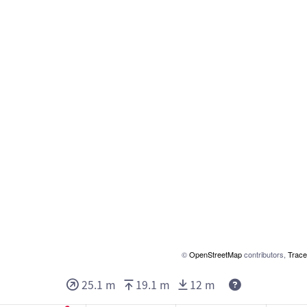
©
OpenStreetMap
contributors,
Trace
Deze waarden 
25.1 m
19.1 m
12 m