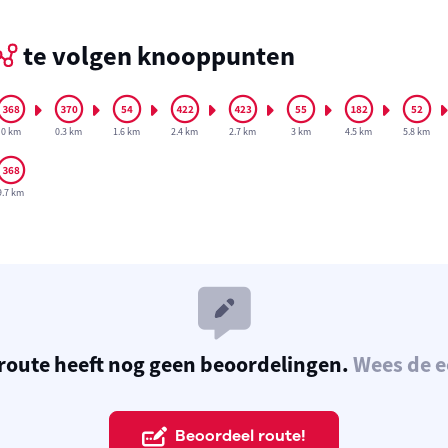
te volgen knooppunten
0 km
0.3 km
1.6 km
2.4 km
2.7 km
3 km
4.5 km
5.8 km
9.7 km
route heeft nog geen beoordelingen.
Wees de e
Beoordeel route!