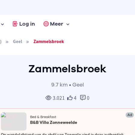
Log in
Meer
)
Geel
Zammelsbroek
Zammelsbroek
9.7 km • Geel
3.021
4
0
Ad
Bed & Breakfast
B&B Villa Zonneweelde
Op wandelafstand van de abdij van Tongerlo vind je deze authentiek