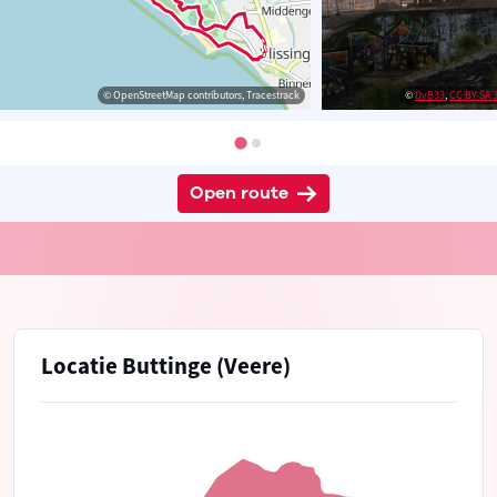
© OpenStreetMap contributors, Tracestrack
©
DvB33
,
CC BY-SA 3
Open route
Locatie Buttinge (Veere)