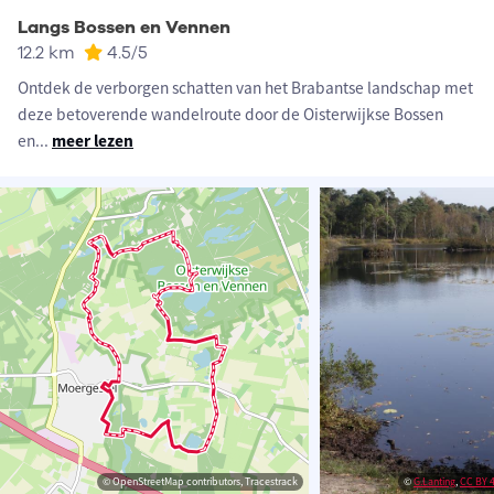
Langs Bossen en Vennen
12.2 km
4.5
/5
Ontdek de verborgen schatten van het Brabantse landschap met
deze betoverende wandelroute door de Oisterwijkse Bossen
en
...
meer lezen
© OpenStreetMap contributors, Tracestrack
©
G.Lanting
,
CC BY 4