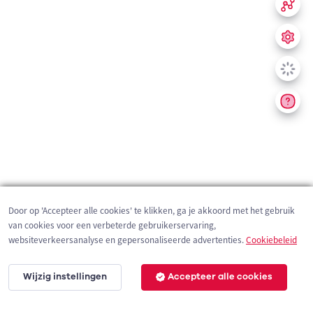
Door op 'Accepteer alle cookies' te klikken, ga je akkoord met het gebruik
van cookies voor een verbeterde gebruikerservaring,
websiteverkeersanalyse en gepersonaliseerde advertenties.
Cookiebeleid
Wijzig instellingen
Accepteer alle cookies
200 m
©
OpenStreetMap
contributors,
Tracestrack