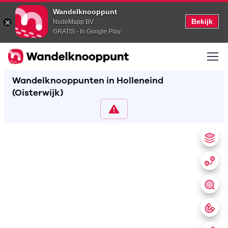
Wandelknooppunt
Bekijk
NodeMapp BV
GRATIS - In Google Play
Wandelknooppunten in Holleneind
(Oisterwijk)