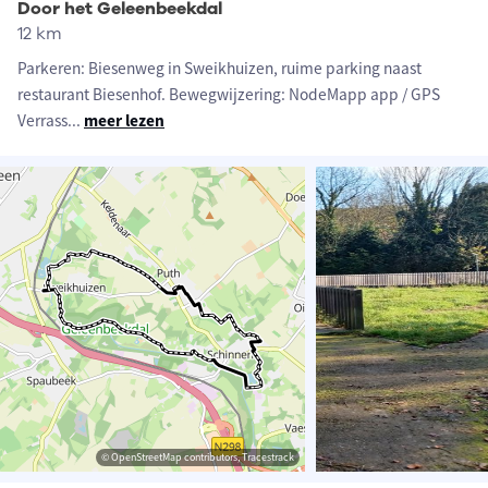
Door het Geleenbeekdal
12 km
Parkeren: Biesenweg in Sweikhuizen, ruime parking naast
restaurant Biesenhof. Bewegwijzering: NodeMapp app / GPS
Verrass
...
meer lezen
© OpenStreetMap contributors, Tracestrack