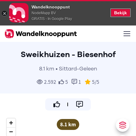
Wandelknooppunt
Bekijk
NodeMapp BV
GRATIS - In Google Play
Sweikhuizen - Biesenhof
8.1 km • Sittard-Geleen
2.592
5
1
5
/5
8.1 km