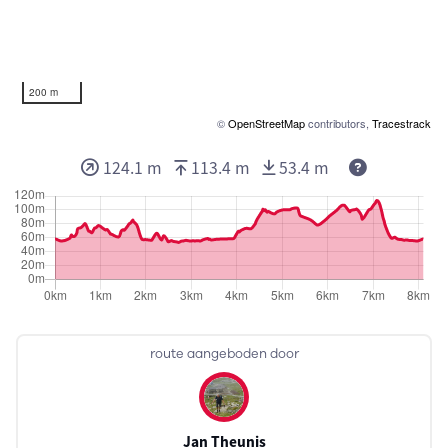
200 m
©
OpenStreetMap
contributors,
Tracestrack
124.1 m
113.4 m
53.4 m
route aangeboden door
Jan Theunis