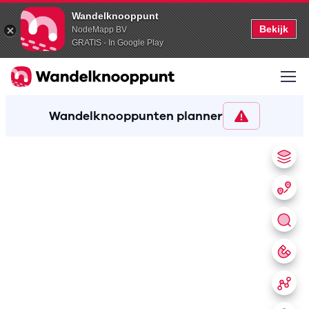
Wandelknooppunt
Bekijk
NodeMapp BV
GRATIS - In Google Play
Wandelknooppunten planner