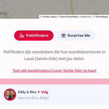
©
Stadia Maps
©
OpenStreetMap
contributors, ©
NodeMapp
Pathfinders
Surprise Me
Pathfinders zijn wandelaars die hun wandelavonturen in
Laval (Sainte-Ode) met jou delen.
Toon alle wandelroutes in Laval (Sainte-Ode) op kaart
Eddy & Rita
Volg
Vaux-sur-Sûre, België