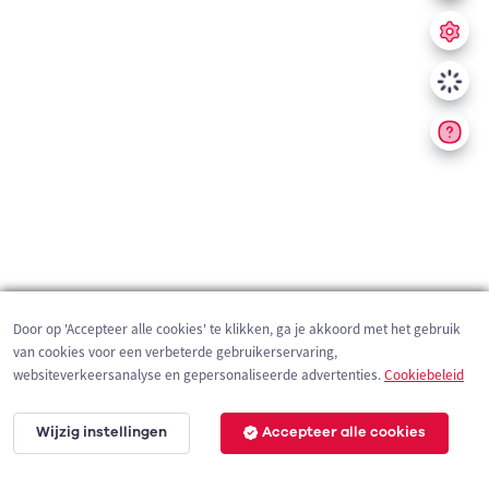
Door op 'Accepteer alle cookies' te klikken, ga je akkoord met het gebruik
van cookies voor een verbeterde gebruikerservaring,
websiteverkeersanalyse en gepersonaliseerde advertenties.
Cookiebeleid
Wijzig instellingen
Accepteer alle cookies
200 m
©
OpenStreetMap
contributors,
Tracestrack