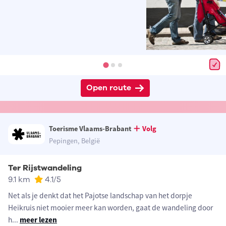
Open route
Toerisme Vlaams-Brabant
Volg
Pepingen, België
Ter Rijstwandeling
9.1 km
4.1
/5
Net als je denkt dat het Pajotse landschap van het dorpje
Heikruis niet mooier meer kan worden, gaat de wandeling door
h
...
meer lezen