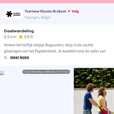
Toerisme Vlaams-Brabant
Volg
Pepingen, België
Daalwandeling
5.3 km
3.5
/5
Verken het lieflijk dorpje Bogaarden, diep in de zachte
glooiingen van het Pajottenland. Je wandelt rond de vallei van
d
...
meer lezen
© OpenStreetMap contributors, Tracestrack