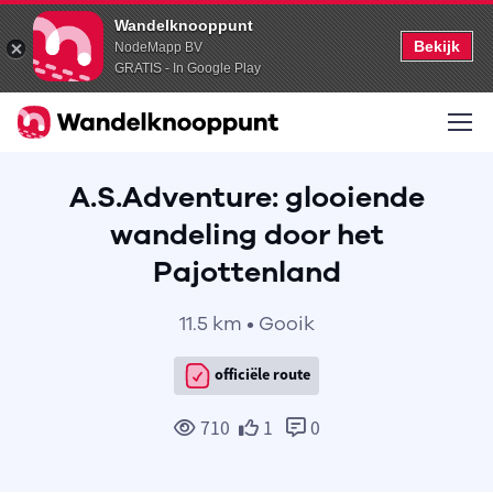
Wandelknooppunt
Bekijk
NodeMapp BV
GRATIS - In Google Play
A.S.Adventure: glooiende
wandeling door het
Pajottenland
11.5 km • Gooik
officiële route
710
1
0