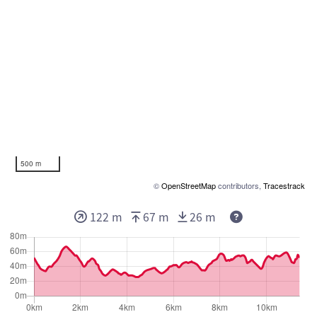
500 m
©
OpenStreetMap
contributors,
Tracestrack
122 m
67 m
26 m