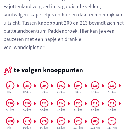
Pajottenland zo goed in is: glooiende velden,
knotwilgen, kapelletjes en hier en daar een heerlijk ver
uitzicht. Tussen knooppunt 200 en 213 bevindt zich het
plattelandscentrum Paddenbroek. Hier kan je even
pauzeren met een hapje en drankje.
Veel wandelplezier!
te volgen knooppunten
0 km
0.5 km
1.7 km
2.7 km
3 km
3.4 km
4.1 km
5.1 km
5.2 km
5.5 km
7.4 km
8.3 km
8.5 km
8.5 km
9 km
9.5 km
9.7 km
9.8 km
10.4 km
10.9 km
11.4 km