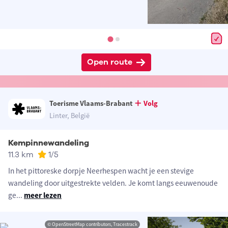
Open route
Toerisme Vlaams-Brabant
Volg
Linter, België
Kempinnewandeling
11.3 km
1
/5
In het pittoreske dorpje Neerhespen wacht je een stevige
wandeling door uitgestrekte velden. Je komt langs eeuwenoude
ge
...
meer lezen
© OpenStreetMap contributors, Tracestrack