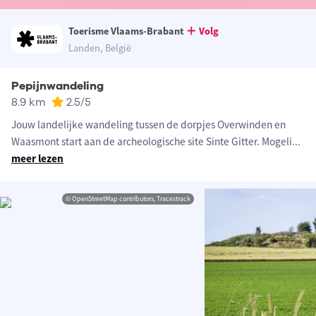
Toerisme Vlaams-Brabant
Volg
Landen, België
Pepijnwandeling
8.9 km
2.5
/5
Jouw landelijke wandeling tussen de dorpjes Overwinden en
Waasmont start aan de archeologische site Sinte Gitter. Mogeli
...
meer lezen
© OpenStreetMap contributors, Tracestrack