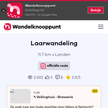
Wandelknooppunt
Bekijk
NodeMapp BV
GRATIS - In Google Play
Laarwandeling
11.7 km • Landen
officiële route
3.005
5
8
3.9
/5
Ad
Café
't Veilinghuis - Brasserie
Op zoek naar een leuke gezellige stop tijdens je fietstocht?