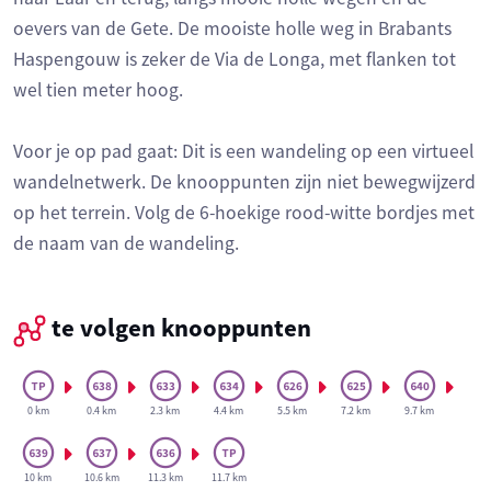
oevers van de Gete. De mooiste holle weg in Brabants
Haspengouw is zeker de Via de Longa, met flanken tot
wel tien meter hoog.
Voor je op pad gaat: Dit is een wandeling op een virtueel
wandelnetwerk. De knooppunten zijn niet bewegwijzerd
op het terrein. Volg de 6-hoekige rood-witte bordjes met
de naam van de wandeling.
te volgen knooppunten
0 km
0.4 km
2.3 km
4.4 km
5.5 km
7.2 km
9.7 km
10 km
10.6 km
11.3 km
11.7 km