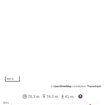
500 m
©
OpenStreetMap
contributors,
Tracestrack
Deze waarden 
78.3 m
74.3 m
41 m