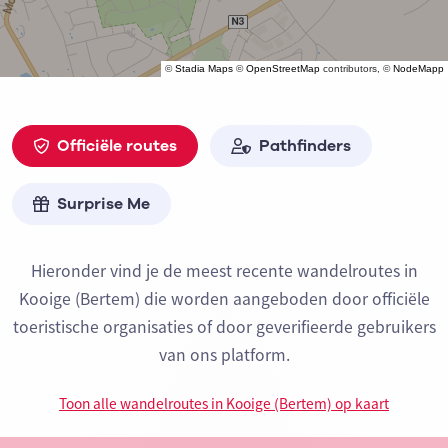
©
Stadia Maps
©
OpenStreetMap
contributors, ©
NodeMapp
Officiële routes
Pathfinders
Surprise Me
Hieronder vind je de meest recente wandelroutes in
Kooige (Bertem) die worden aangeboden door officiële
toeristische organisaties of door geverifieerde gebruikers
van ons platform.
Toon alle wandelroutes in Kooige (Bertem) op kaart