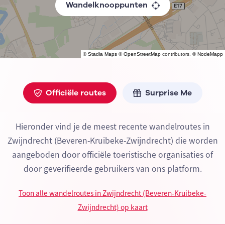
Wandelknooppunten
©
Stadia Maps
©
OpenStreetMap
contributors, ©
NodeMapp
Officiële routes
Surprise Me
Hieronder vind je de meest recente wandelroutes in
Zwijndrecht (Beveren-Kruibeke-Zwijndrecht) die worden
aangeboden door officiële toeristische organisaties of
door geverifieerde gebruikers van ons platform.
Toon alle wandelroutes in Zwijndrecht (Beveren-Kruibeke-
Zwijndrecht) op kaart