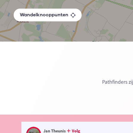
Wandelknooppunten
Pathfinders z
Jan Theunis
Volg