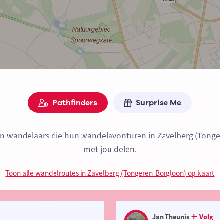
Pathfinders
Surprise Me
ijn wandelaars die hun wandelavonturen in Zavelberg (Tong
met jou delen.
Toon alle wandelroutes in Zavelberg (Tongeren-Borgloon) op kaart
Jan Theunis
Volg