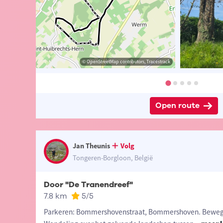
© Peter Wils
© Jan Theunis
© OpenStreetMap contributors, Tracestrack
© Jan Theunis
Open route
Jan Theunis
Volg
Tongeren-Borgloon, België
Door "De Tranendreef"
7.8 km
5
/5
Parkeren: Bommershovenstraat, Bommershoven. Beweg