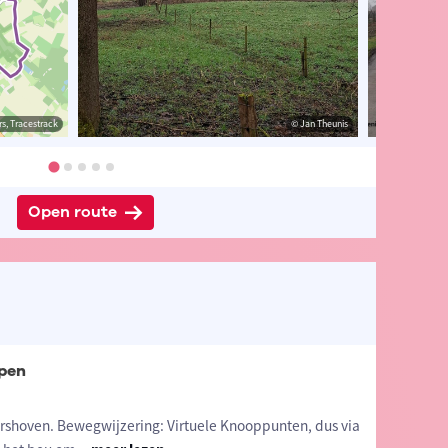
s, Tracestrack
er Wils
© Peter Wils
© Jan Theunis
Open route
pen
shoven. Bewegwijzering: Virtuele Knooppunten, dus via