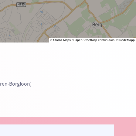
©
Stadia Maps
©
OpenStreetMap
contributors, ©
NodeMapp
eren-Borgloon)