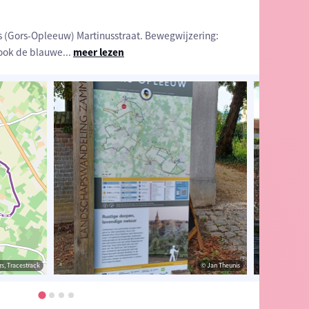
s (Gors-Opleeuw) Martinusstraat. Bewegwijzering:
 ook de blauwe
...
meer lezen
s, Tracestrack
er Wils
© Peter Wils
© Jan Theunis