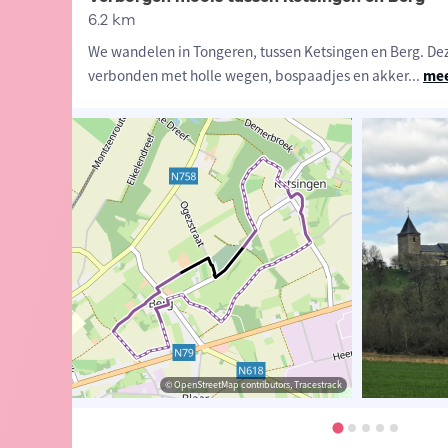
6.2 km
We wandelen in Tongeren, tussen Ketsingen en Berg. Dez
verbonden met holle wegen, bospaadjes en akker
...
mee
© Peter Wils
© Jan Theunis
© OpenStreetMap contributors, Tracestrack
© Jan Theunis