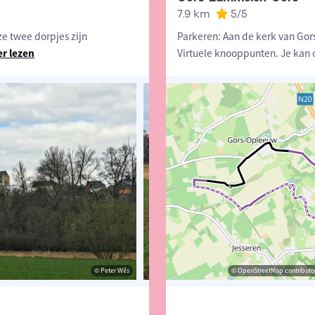
7.9 km
5
/5
e twee dorpjes zijn
Parkeren: Aan de kerk van Gor
r lezen
Virtuele knooppunten. Je kan
© Peter Wils
© Jan Theunis
© OpenStreetMap contributor
© Pet