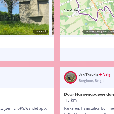
© Peter Wils
© Jan Theunis
© OpenStreetMap contributor
© Pet
Jan Theunis
Volg
Borgloon, België
Door Haspengouwse dor
11.3 km
wijzering: GPS/Wandel-app.
Parkeren: Tramstation Bommer