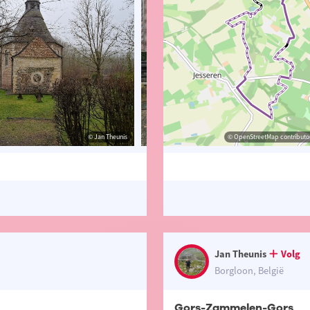
© Jan Theunis
© Jan Theunis
© OpenStreetMap contributor
© Jan T
Jan Theunis
Volg
Borgloon, België
Gors-Zammelen-Gors