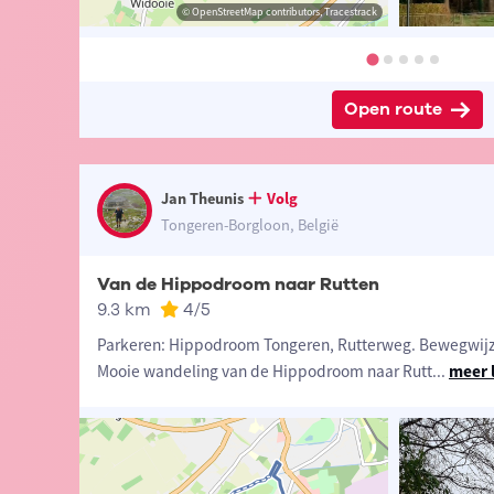
 Jan Theunis
© Jan Theunis
© OpenStreetMap contributors, Tracestrack
© Jan Theunis
Open route
Jan Theunis
Volg
Tongeren-Borgloon, België
Van de Hippodroom naar Rutten
9.3 km
4
/5
Parkeren: Hippodroom Tongeren, Rutterweg. Bewegwijz
Mooie wandeling van de Hippodroom naar Rutt
...
meer 