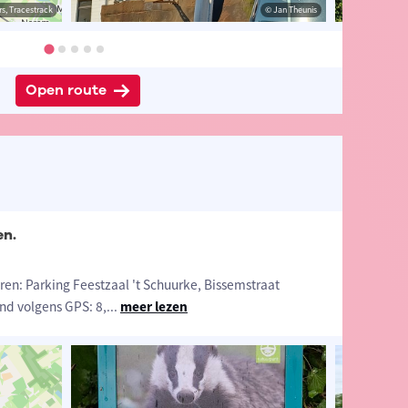
s, Tracestrack
heunis
© Jan Theunis
© Jan Theunis
Open route
en.
n: Parking Feestzaal 't Schuurke, Bissemstraat
d volgens GPS: 8,
...
meer lezen