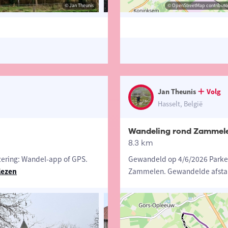
© Jan Theunis
© Jan Theunis
© OpenStreetMap contributor
© Jan T
Jan Theunis
Volg
Hasselt, België
Wandeling rond Zammel
8.3 km
ering: Wandel-app of GPS.
Gewandeld op 4/6/2026 Parkere
lezen
Zammelen. Gewandelde afstan