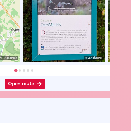
s, Tracestrack
heunis
© Jan Theunis
© Jan Theunis
Open route