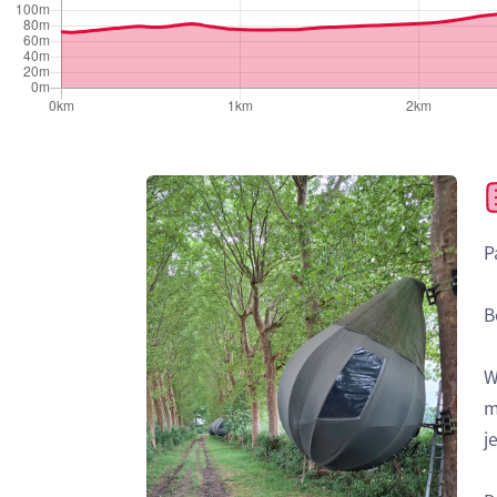
P
B
W
m
j