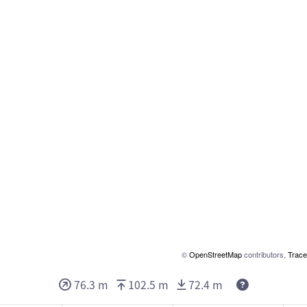
©
OpenStreetMap
contributors,
Trace
76.3 m
102.5 m
72.4 m