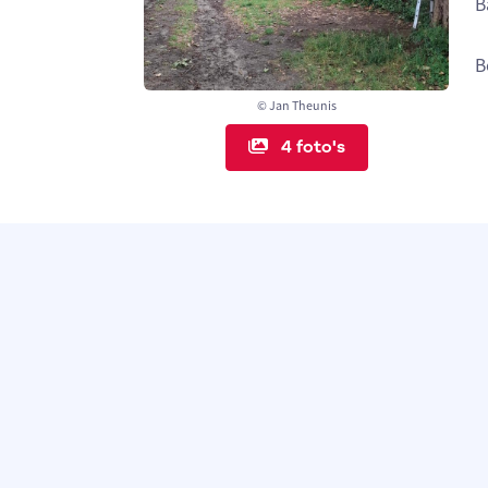
B
B
© Jan Theunis
4 foto's