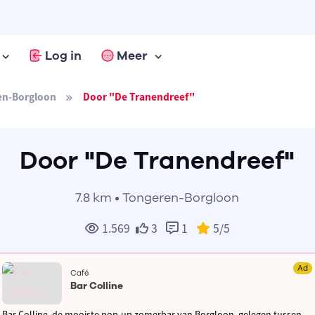
Log in
Meer
en-Borgloon
Door "De Tranendreef"
Door "De Tranendreef"
7.8 km • Tongeren-Borgloon
1.569
3
1
5
/5
Ad
Café
Bar Colline
Bar Colline, de mooiste pop-up zomerbar van Borgloon, gelegen tussen